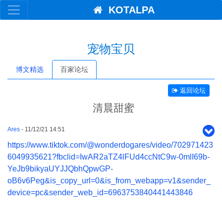
KOTALPA
宠物宝贝
博文精选
百家论坛
返回论坛
清晨甜蜜
Ares
- 11/12/21 14:51
https://www.tiktok.com/@wonderdogares/video/702971423
6049935621?fbclid=IwAR2aTZ4lFUd4ccNtC9w-0mlI69b-
YeJb9bikyaUYJJQbhQpwGP-
oB6v6Peg&is_copy_url=0&is_from_webapp=v1&sender_
device=pc&sender_web_id=6963753840441443846