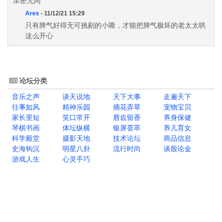
亲密无间
Ares
- 11/12/21 15:29
只有脾气好得无可挑剔的小嘶，才能把脾气极坏的老太太哄
这么开心
论坛分类
音乐之声
谈天说地
天下大事
走遍天下
往事如风
精神乐园
摘花弄草
宠物宝贝
家长里短
笑口常开
唇齿留香
养身保健
琴棋书画
体坛纵横
银屏荟萃
养儿育女
科学殿堂
摄影天地
技术论坛
商品信息
史海钩沉
明星八卦
流行时尚
谈股论金
游戏人生
心灵手巧