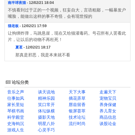
南半球夜猫
- 12/02/21 18:04
不慎看到过于正的一个视频，狂妄自大，言语粗鄙，一幅暴发户
嘴脸，能做出这样的事不奇怪，会有现世报的
猫老板
- 12/02/21 17:59
让狗绑炸弹，马跳悬崖，现在又给猫灌毒药。号召所有人罢看此
片，让以后的动物不再枉死！
夏茗
- 12/02/21 18:17
那真是邪恶，我是本来就不看
论坛分类
音乐之声
谈天说地
天下大事
走遍天下
往事如风
精神乐园
摘花弄草
宠物宝贝
家长里短
笑口常开
唇齿留香
养身保健
琴棋书画
体坛纵横
银屏荟萃
养儿育女
科学殿堂
摄影天地
技术论坛
商品信息
史海钩沉
明星八卦
流行时尚
谈股论金
游戏人生
心灵手巧