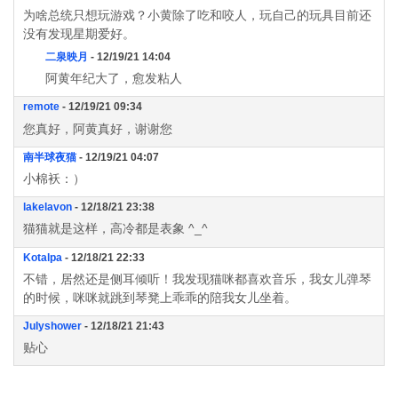
为啥总统只想玩游戏？小黄除了吃和咬人，玩自己的玩具目前还
没有发现星期爱好。
二泉映月
- 12/19/21 14:04
阿黄年纪大了，愈发粘人
remote
- 12/19/21 09:34
您真好，阿黄真好，谢谢您
南半球夜猫
- 12/19/21 04:07
小棉袄：）
lakelavon
- 12/18/21 23:38
猫猫就是这样，高冷都是表象 ^_^
Kotalpa
- 12/18/21 22:33
不错，居然还是侧耳倾听！我发现猫咪都喜欢音乐，我女儿弹琴
的时候，咪咪就跳到琴凳上乖乖的陪我女儿坐着。
Julyshower
- 12/18/21 21:43
贴心