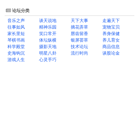
论坛分类
音乐之声
谈天说地
天下大事
走遍天下
往事如风
精神乐园
摘花弄草
宠物宝贝
家长里短
笑口常开
唇齿留香
养身保健
琴棋书画
体坛纵横
银屏荟萃
养儿育女
科学殿堂
摄影天地
技术论坛
商品信息
史海钩沉
明星八卦
流行时尚
谈股论金
游戏人生
心灵手巧