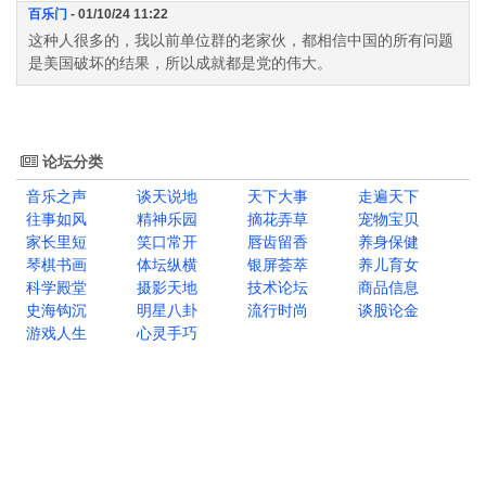
百乐门
- 01/10/24 11:22
这种人很多的，我以前单位群的老家伙，都相信中国的所有问题
是美国破坏的结果，所以成就都是党的伟大。
论坛分类
音乐之声
谈天说地
天下大事
走遍天下
往事如风
精神乐园
摘花弄草
宠物宝贝
家长里短
笑口常开
唇齿留香
养身保健
琴棋书画
体坛纵横
银屏荟萃
养儿育女
科学殿堂
摄影天地
技术论坛
商品信息
史海钩沉
明星八卦
流行时尚
谈股论金
游戏人生
心灵手巧