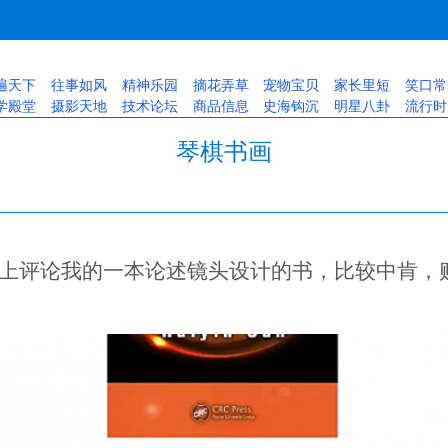
遍天下
往事如风
精神乐园
摘花弄草
宠物宝贝
家长里短
笑口常
学殿堂
摄影天地
技术论坛
商品信息
史海钩沉
明星八卦
流行时
琴棋书画
上评论我的一本论述镜头设计的书，比较中肯，