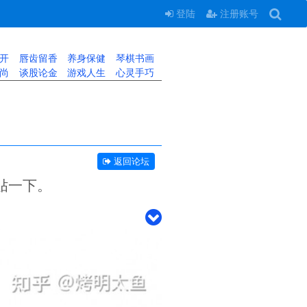
登陆
注册账号
开
唇齿留香
养身保健
琴棋书画
尚
谈股论金
游戏人生
心灵手巧
返回论坛
贴一下。