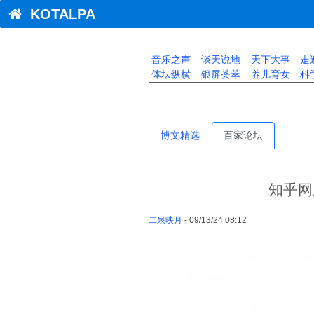
KOTALPA
音乐之声
谈天说地
天下大事
走
体坛纵横
银屏荟萃
养儿育女
科
博文精选
百家论坛
知乎网
二泉映月
- 09/13/24 08:12