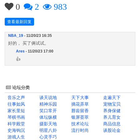
0
2
983
查看最新回复
NBA_19
- 11/20/23 16:35
好的， 买了俩试试。
Ares
- 11/20/23 17:00
👍
论坛分类
音乐之声
谈天说地
天下大事
走遍天下
往事如风
精神乐园
摘花弄草
宠物宝贝
家长里短
笑口常开
唇齿留香
养身保健
琴棋书画
体坛纵横
银屏荟萃
养儿育女
科学殿堂
摄影天地
技术论坛
商品信息
史海钩沉
明星八卦
流行时尚
谈股论金
游戏人生
心灵手巧