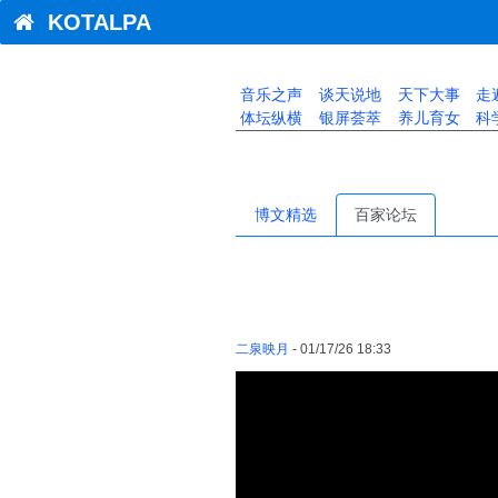
KOTALPA
音乐之声
谈天说地
天下大事
走
体坛纵横
银屏荟萃
养儿育女
科
博文精选
百家论坛
二泉映月
- 01/17/26 18:33