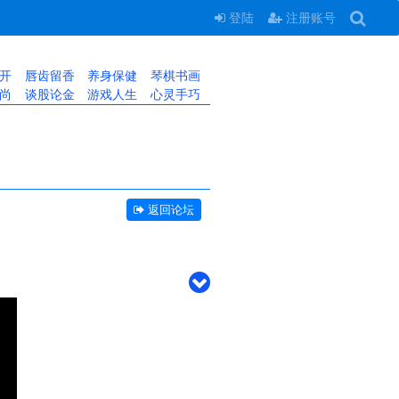
登陆
注册账号
开
唇齿留香
养身保健
琴棋书画
尚
谈股论金
游戏人生
心灵手巧
返回论坛