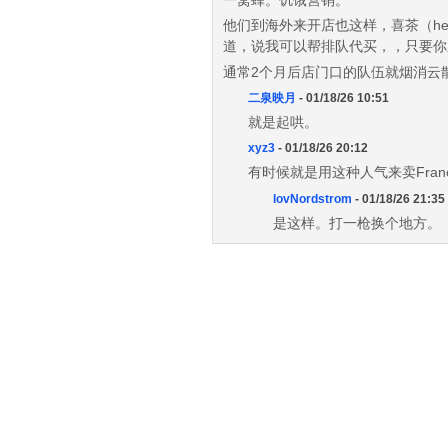
一窝蜂。饥饿营销。
他们到海外来开店也这样，喜茶（he
道，说我可以帮排队代买，，只要你
通常2个月后店门口的队伍就烟消云
二泉映月
- 01/18/26 10:51
就是起哄。
xyz3
- 01/18/26 20:12
有时候就是用这种人气来卖Fra
lovNordstrom
- 01/18/26 21:35
是这样。打一枪换个地方。