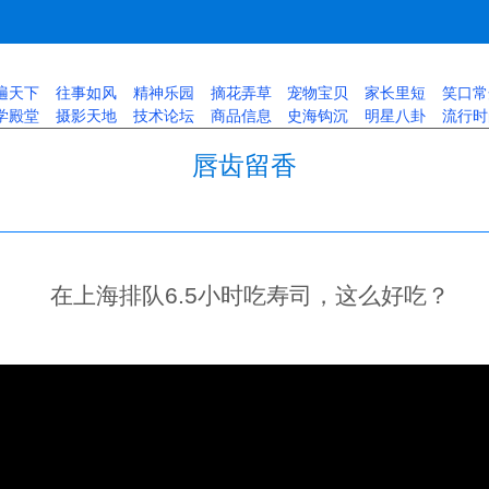
遍天下
往事如风
精神乐园
摘花弄草
宠物宝贝
家长里短
笑口常
学殿堂
摄影天地
技术论坛
商品信息
史海钩沉
明星八卦
流行时
唇齿留香
在上海排队6.5小时吃寿司，这么好吃？