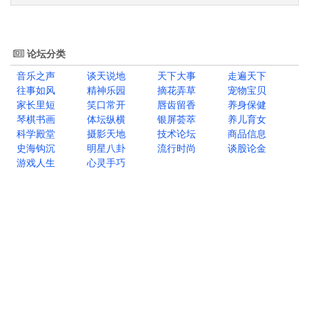
论坛分类
音乐之声
谈天说地
天下大事
走遍天下
往事如风
精神乐园
摘花弄草
宠物宝贝
家长里短
笑口常开
唇齿留香
养身保健
琴棋书画
体坛纵横
银屏荟萃
养儿育女
科学殿堂
摄影天地
技术论坛
商品信息
史海钩沉
明星八卦
流行时尚
谈股论金
游戏人生
心灵手巧