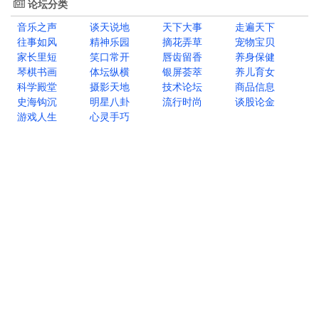
论坛分类
音乐之声
谈天说地
天下大事
走遍天下
往事如风
精神乐园
摘花弄草
宠物宝贝
家长里短
笑口常开
唇齿留香
养身保健
琴棋书画
体坛纵横
银屏荟萃
养儿育女
科学殿堂
摄影天地
技术论坛
商品信息
史海钩沉
明星八卦
流行时尚
谈股论金
游戏人生
心灵手巧