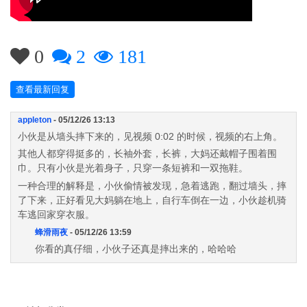
0
2
181
查看最新回复
appleton
- 05/12/26 13:13
小伙是从墙头摔下来的，见视频 0:02 的时候，视频的右上角。
其他人都穿得挺多的，长袖外套，长裤，大妈还戴帽子围着围
巾。只有小伙是光着身子，只穿一条短裤和一双拖鞋。
一种合理的解释是，小伙偷情被发现，急着逃跑，翻过墙头，摔
了下来，正好看见大妈躺在地上，自行车倒在一边，小伙趁机骑
车逃回家穿衣服。
蜂滑雨夜
- 05/12/26 13:59
你看的真仔细，小伙子还真是摔出来的，哈哈哈