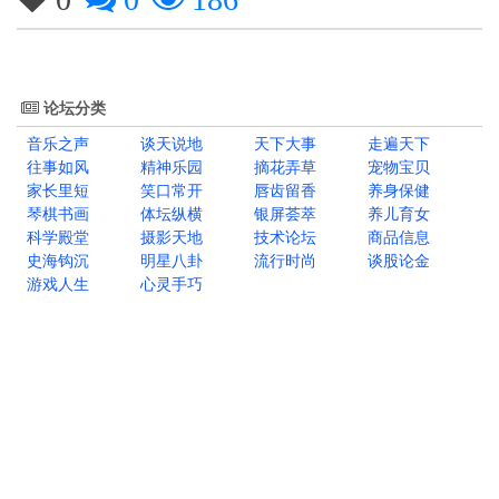
论坛分类
音乐之声
谈天说地
天下大事
走遍天下
往事如风
精神乐园
摘花弄草
宠物宝贝
家长里短
笑口常开
唇齿留香
养身保健
琴棋书画
体坛纵横
银屏荟萃
养儿育女
科学殿堂
摄影天地
技术论坛
商品信息
史海钩沉
明星八卦
流行时尚
谈股论金
游戏人生
心灵手巧