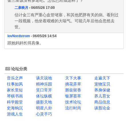
金三应该没有多老吧。怎么已经成这样了？
二泉映月
- 06/05/26 17:00
估计金三有严重心血管堵塞，和其他肥胖有关的病。看到过
一段视频，他坐着艰难的大喘气。可能几年后他会忽然去
世。
lovNordstrom
- 06/05/26 14:54
跟她妈妈长得真像。
论坛分类
音乐之声
谈天说地
天下大事
走遍天下
往事如风
精神乐园
摘花弄草
宠物宝贝
家长里短
笑口常开
唇齿留香
养身保健
琴棋书画
体坛纵横
银屏荟萃
养儿育女
科学殿堂
摄影天地
技术论坛
商品信息
史海钩沉
明星八卦
流行时尚
谈股论金
游戏人生
心灵手巧