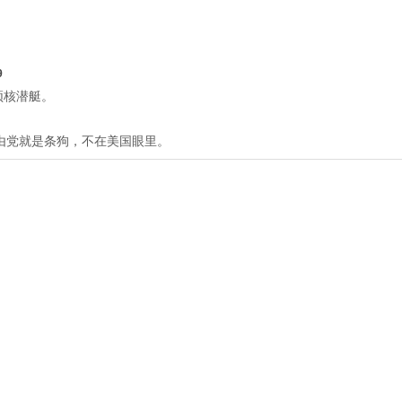
。
9
须核潜艇。
由党就是条狗，不在美国眼里。