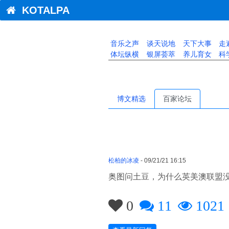
KOTALPA
音乐之声
谈天说地
天下大事
走
体坛纵横
银屏荟萃
养儿育女
科
博文精选
百家论坛
松柏的冰凌
- 09/21/21 16:15
奥图问土豆，为什么英美澳联盟
0
11
1021