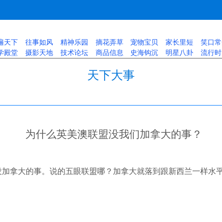
遍天下
往事如风
精神乐园
摘花弄草
宠物宝贝
家长里短
笑口常
学殿堂
摄影天地
技术论坛
商品信息
史海钩沉
明星八卦
流行时
天下大事
为什么英美澳联盟没我们加拿大的事？
没加拿大的事。说的五眼联盟哪？加拿大就落到跟新西兰一样水