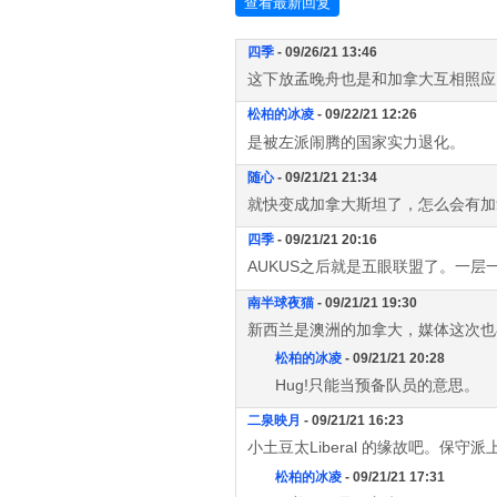
查看最新回复
四季
- 09/26/21 13:46
这下放孟晚舟也是和加拿大互相照应
松柏的冰凌
- 09/22/21 12:26
是被左派闹腾的国家实力退化。
随心
- 09/21/21 21:34
就快变成加拿大斯坦了，怎么会有加
四季
- 09/21/21 20:16
AUKUS之后就是五眼联盟了。一层
南半球夜猫
- 09/21/21 19:30
新西兰是澳洲的加拿大，媒体这次也
松柏的冰凌
- 09/21/21 20:28
Hug!只能当预备队员的意思。
二泉映月
- 09/21/21 16:23
小土豆太Liberal 的缘故吧。保守
松柏的冰凌
- 09/21/21 17:31