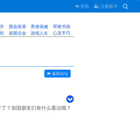
登陆
注册账号
开
唇齿留香
养身保健
琴棋书画
尚
谈股论金
游戏人生
心灵手巧
返回论坛
平了？加国朋友们有什么看法哦？