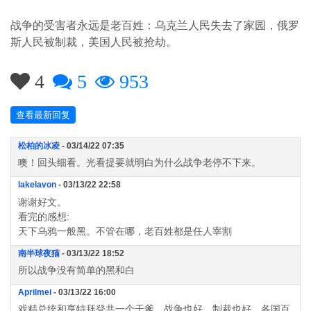
战争的受害者永远是老百姓：乌克兰人民失去了家园，俄罗
斯人民被制裁，美国人民被抢劫。
4
5
953
查看最新回复
松柏的冰凌
- 03/14/22 07:35
噢！回头细看。光看提要就明白为什么战争老停不下来。
lakelavon
- 03/13/22 22:58
谢谢好文。
看完的感想:
天下乌鸦一般黑。不管在哪，老百姓都是任人宰割
南半球夜猫
- 03/13/22 18:52
所以战争没有简单的黑和白
Aprilmei
- 03/13/22 16:00
戏精总统和亨特拜登共一个干爹。战争也好，制裁也好，各国百