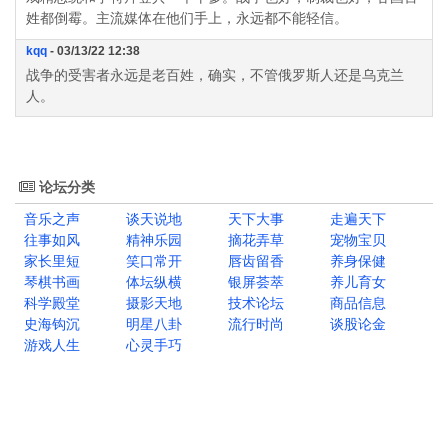
姓都倒霉。主流媒体在他们手上，永远都不能轻信。
kqq
- 03/13/22 12:38
战争的受害者永远是老百姓，确实，不管俄罗斯人还是乌克兰
人。
论坛分类
音乐之声
谈天说地
天下大事
走遍天下
往事如风
精神乐园
摘花弄草
宠物宝贝
家长里短
笑口常开
唇齿留香
养身保健
琴棋书画
体坛纵横
银屏荟萃
养儿育女
科学殿堂
摄影天地
技术论坛
商品信息
史海钩沉
明星八卦
流行时尚
谈股论金
游戏人生
心灵手巧