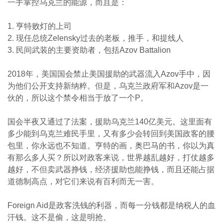
一手掌控乌克兰的能源，而且是：
1. 亨特败灯的上司
2. 现任总统Zelensky过去的老板，推手，和提线人
3. 民间武装的主要资助者，包括Azov Battalion
2018年，美国国会禁止美国援助的武器流入Azov手中，因
为他们公开支持新纳粹。但是，乌克兰政府军和Azov是一
伙的，所以这个禁令相当于放了一个P。
国会半夜又通过了法案，援助乌克兰140亿美元。这里面有
多少能到乌克兰难民手里，又有多少会转回到美国政客的腰
包里，你永远也不知道。亨特的画，奥巴马的书，你以为真
有那么多人买？所以对政客来说，世界越乱越好，打仗越多
越好，不但卖武器挣钱，经济援助也能挣钱，而且还能占据
道德制高点，对它们来说有百利而无一害。
Foreign Aid是政客洗钱的利器，而每一分钱都是纳税人的血
汗钱。这不是偷，这是明抢。