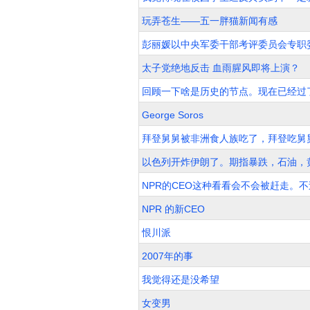
玩弄苍生——五一胖猫新闻有感
彭丽媛以中央军委干部考评委员会专职
太子党绝地反击 血雨腥风即将上演？
回顾一下啥是历史的节点。现在已经过
George Soros
拜登舅舅被非洲食人族吃了，拜登吃舅
以色列开炸伊朗了。期指暴跌，石油，
NPR的CEO这种看看会不会被赶走。不
NPR 的新CEO
恨川派
2007年的事
我觉得还是没希望
女变男