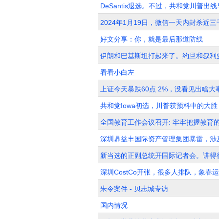
DeSantis退选。不过，共和党川普出
2024年1月19日，微信一天内封杀近
好文分享：你，就是最后那道防线
伊朗和巴基斯坦打起来了。约旦和叙利
看看小白左
上证今天暴跌60点 2%，没看见出啥
共和党Iowa初选，川普获预料中的大
全国教育工作会议召开: 牢牢把握教育
深圳鼎益丰国际资产管理集团暴雷，涉
新当选的正副总统开国际记者会。讲得
深圳CostCo开张，很多人排队，象春
朱令案件 - 贝志城专访
国内情况