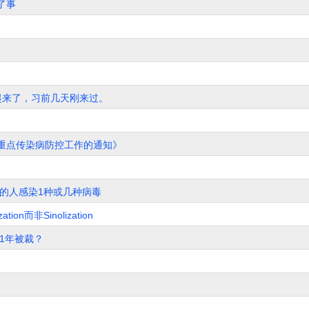
了事
。
起来了，习前几天刚来过。
重点传染病防控工作的通知》
)的人感染1种或几种病毒
n而非Sinolization
1年被裁？