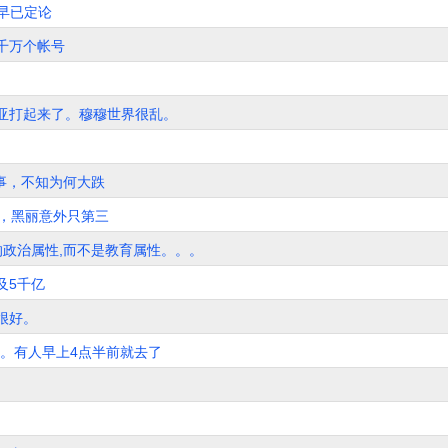
线早已定论
三千万个帐号
亚打起来了。穆穆世界很乱。
大事，不知为何大跌
胜，黑丽意外只第三
的政治属性,而不是教育属性。。。
及5千亿
很好。
运。有人早上4点半前就去了