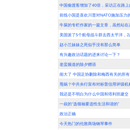
中国偷渡客增加了40倍，采访正在路上
前线小国是喜欢川普对NATO施加压力
牛屎的专栏作家的一篇文章，虽然站在
美国派了5个航母战斗群去西太平洋，
赵小兰妹妹之死似乎没有那么简单
有兴趣政治话题的进来讨论一下？
老蛮频道的除夕赠语
闹大了 中国足协删除和梅西有关的所有
甩锅？中共央行宣布对标普信用评级机
我还是不明白为什么中国和塔利班建交
一叔的“选领袖要选性生活和谐的”
政治正确
今天热门的伦敦商场钢琴事件