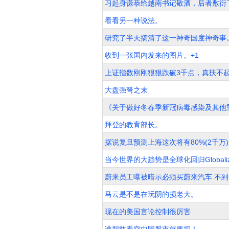
习起身谦恭给越南书记敬酒，后者敷衍
看看另一种说法。
研究了半天搞清了这一神奇国度神奇事
收到一张国内发来的图片。+1
上证指数刚刚狠狠跌破3千点，真扶不
大盘强弩之末
《关于做好冬春季新冠病毒感染及其他
拜登的教育部长。
据说复旦预测上海这次将有80%(2千万
当今世界的大趋势是全球化回归Globalizatio
蔚来员工曝被暗示必须买蔚来汽车 不到
马云是不是在玩阴的损老大。
现在的美国言论控制很厉害