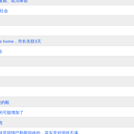
黨籍、取消軍銜
社会
 Tao's home，市长失联3天
惊
吨的船
的可能增加了
政
就是同情巴勒斯坦啥的，其实是对现状不满。