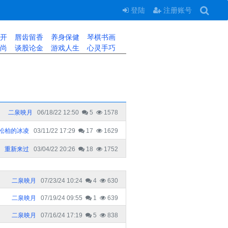
登陆
注册账号
开
唇齿留香
养身保健
琴棋书画
尚
谈股论金
游戏人生
心灵手巧
二泉映月
06/18/22 12:50
5
1578
松柏的冰凌
03/11/22 17:29
17
1629
重新来过
03/04/22 20:26
18
1752
二泉映月
07/23/24 10:24
4
630
二泉映月
07/19/24 09:55
1
639
二泉映月
07/16/24 17:19
5
838