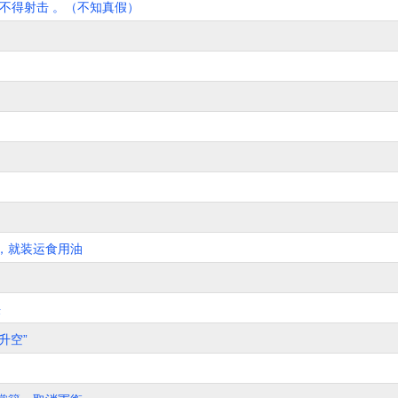
不得射击 。（不知真假）
。
，就装运食用油
决
升空”