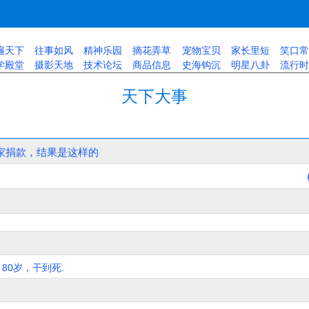
遍天下
往事如风
精神乐园
摘花弄草
宠物宝贝
家长里短
笑口常
学殿堂
摄影天地
技术论坛
商品信息
史海钩沉
明星八卦
流行时
天下大事
家捐款，结果是这样的
80岁，干到死.