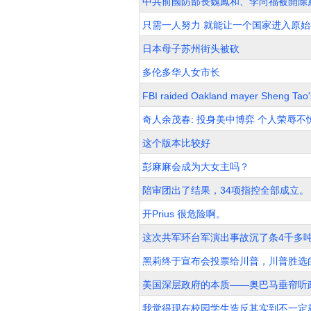
中共前國防部長魏鳳和、李尚福被開除
只需一人努力 就能让一个国家进入原始
日本母子苏州街头被砍
多伦多华人女市长
FBI raided Oakland mayer Sheng
奇人余茂春: 投身美中博弈 个人荣辱不
这个版本比较好
彭麻麻会成为大女主吗？
陪审团出了结果，34项指控全部成立。
开Prius 很危险啊。
这次共军环台军演出事故沉了条4千多
黑莉终于宣布会投票给川普，川普胜选
美国深层政府的本质——奥巴马垂帘听
我觉得现在校园学生造反其实到不一定