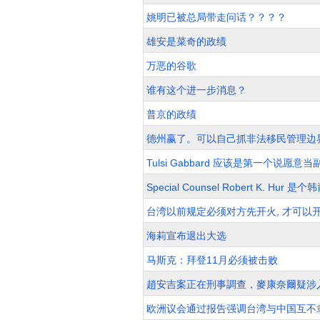
姚明已被总局带走问话？？？？
雄安是菜奇的政绩
万恶的谷歌
谁有这个进一步消息？
普京的政绩
德州赢了。可以自己抓非法移民管理边
Tulsi Gabbard 应该是第一个说愿
Special Counsel Robert K. Hur 是
台湾以前规定必须对方先开火, 才可以开
海莉宣布退出大选
马斯克：拜登11月必须被击败
趙安吉案正在刑事調查，麥康奈爾疑涉
欧洲议会通过报告强调台湾与中国互不