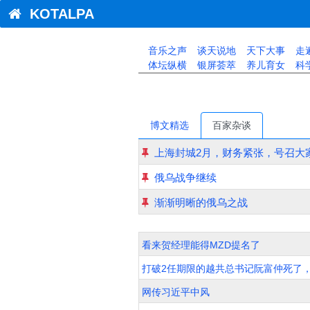
KOTALPA
音乐之声
谈天说地
天下大事
走
体坛纵横
银屏荟萃
养儿育女
科
博文精选
百家杂谈
上海封城2月，财务紧张，号召大
俄乌战争继续
渐渐明晰的俄乌之战
看来贺经理能得MZD提名了
打破2任期限的越共总书记阮富仲死了，
网传习近平中风