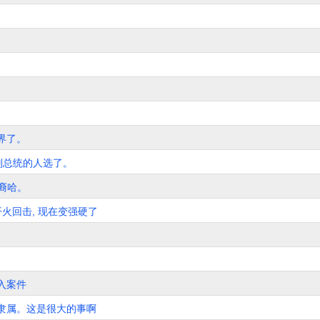
界了。
意当副总统的人选了。
个韩裔哈。
火回击, 现在变强硬了
入案件
隶属。这是很大的事啊