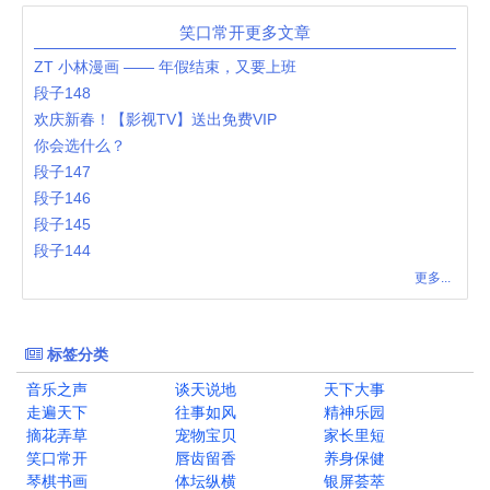
笑口常开更多文章
ZT 小林漫画 —— 年假结束，又要上班
段子148
欢庆新春！【影视TV】送出免费VIP
你会选什么？
段子147
段子146
段子145
段子144
更多...
标签分类
音乐之声
谈天说地
天下大事
走遍天下
往事如风
精神乐园
摘花弄草
宠物宝贝
家长里短
笑口常开
唇齿留香
养身保健
琴棋书画
体坛纵横
银屏荟萃