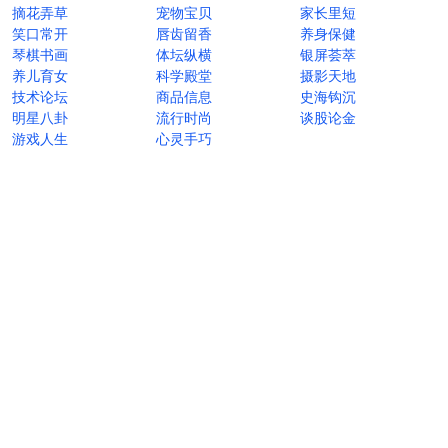
摘花弄草
宠物宝贝
家长里短
笑口常开
唇齿留香
养身保健
琴棋书画
体坛纵横
银屏荟萃
养儿育女
科学殿堂
摄影天地
技术论坛
商品信息
史海钩沉
明星八卦
流行时尚
谈股论金
游戏人生
心灵手巧