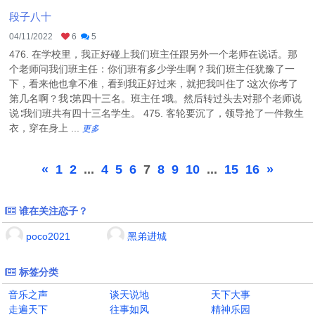
段子八十
04/11/2022
6
5
476. 在学校里，我正好碰上我们班主任跟另外一个老师在说话。那
个老师问我们班主任：你们班有多少学生啊？我们班主任犹豫了一
下，看来他也拿不准，看到我正好过来，就把我叫住了∶这次你考了
第几名啊？我∶第四十三名。班主任∶哦。然后转过头去对那个老师说
说∶我们班共有四十三名学生。 475. 客轮要沉了，领导抢了一件救生
衣，穿在身上 ...
更多
«
1
2
...
4
5
6
7
8
9
10
...
15
16
»
谁在关注恋子？
poco2021
黑弟进城
标签分类
音乐之声
谈天说地
天下大事
走遍天下
往事如风
精神乐园