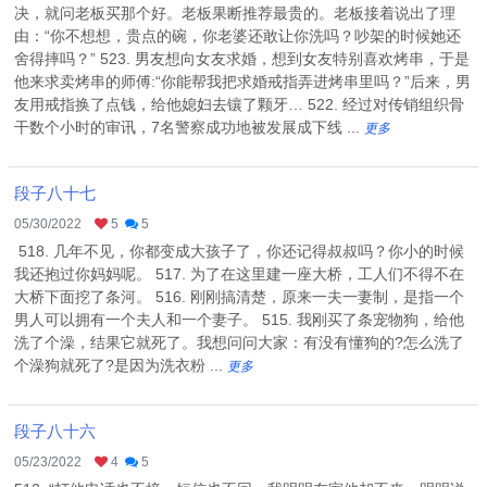
决，就问老板买那个好。老板果断推荐最贵的。老板接着说出了理
由：“你不想想，贵点的碗，你老婆还敢让你洗吗？吵架的时候她还
舍得摔吗？” 523. 男友想向女友求婚，想到女友特别喜欢烤串，于是
他来求卖烤串的师傅:“你能帮我把求婚戒指弄进烤串里吗？”后来，男
友用戒指换了点钱，给他媳妇去镶了颗牙… 522. 经过对传销组织骨
干数个小时的审讯，7名警察成功地被发展成下线 ...
更多
段子八十七
05/30/2022
5
5
518. 几年不见，你都变成大孩子了，你还记得叔叔吗？你小的时候
我还抱过你妈妈呢。 517. 为了在这里建一座大桥，工人们不得不在
大桥下面挖了条河。 516. 刚刚搞清楚，原来一夫一妻制，是指一个
男人可以拥有一个夫人和一个妻子。 515. 我刚买了条宠物狗，给他
洗了个澡，结果它就死了。我想问问大家：有没有懂狗的?怎么洗了
个澡狗就死了?是因为洗衣粉 ...
更多
段子八十六
05/23/2022
4
5