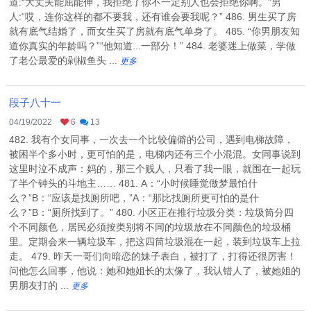
道:“大丈夫能屈能伸，我拒绝了你不一定别人也会拒绝你啊。”男
人:“哎，连你这样的都不要我，还有谁会要我呢？” 486. 男生买了房
就有底气结婚了，而女生买了房就有底气单身了。 485. “你男朋友知
道你真实的年龄吗？”“他知道...一部分！” 484. 老婆迷上做菜，学做
了老公最爱的剁椒鱼头 ...
更多
段子八十一
04/19/2022
6
13
482. 我有个女同事，一次去一个比较偏僻的公司，遇到电梯故障，
被困半个多小时，更可怕的是，电梯内还有三个小混混。女同事说到
这里时泣不成声：妈的，那三个贱人，只看了我一眼，就围在一起玩
了半个钟头的斗地主…… 481. A：“小时候睡觉做梦最怕什
么？”B：“应该是找厕所吧，”A：“那比找厕所更可怕的是什
么？”B：“厕所找到了。” 480. 小区正在推行垃圾分类：垃圾筒分四
个不同颜色，居民必须按类别将不同的垃圾放在不同颜色的垃圾桶
里。定期会来一辆垃圾车，把这四筒垃圾混在一起，装到垃圾车上拉
走。 479. 昨天一哥们向暗恋的妹子表白，被打了，打得还很厉害！
问他怎么回事，他说：她和她姐长的太像了，我认错人了，被她姐的
男朋友打的 ...
更多