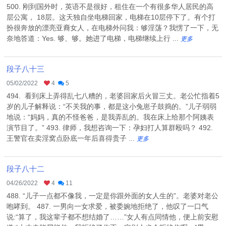
500. 刚到国外时，英语不是很好，租住在一个有很多华人居民的高
层公寓， 18层。这天独自坐电梯回家，电梯在10层停下了。有个打
扮很奔放的漂亮亚裔女人，在电梯外问我：够淫荡？我愣了一下，无
奈地答道：Yes. 够、够。她进了电梯，电梯继续上行 ...
更多
段子八十三
05/02/2022
4
5
494. 看到床上弄得乱七八糟的，老婆回家后火冒三丈。老公忙指着5
岁的儿子解释说：“不关我的事，都是这小兔崽子鼓捣的。”儿子弱弱
地说：“妈妈，真的不怪爸爸，是我弄乱的。我在床上给那个阿姨表
演节目了。” 493. 律师，我想咨询一下：孕妇打人算群殴吗？ 492.
王警官在卖淫窝点卧底一年后喜得贵子 ...
更多
段子八十二
04/26/2022
4
11
488. “儿子一点都不像我，一定是你跟外面的女人生的”。老婆对老公
咆哮到。 487. 一男向一女求爱，被委婉地拒绝了，他叹了一口气
说:“算了，我这辈子都不想结婚了……”女人有点同情他，便上前安慰