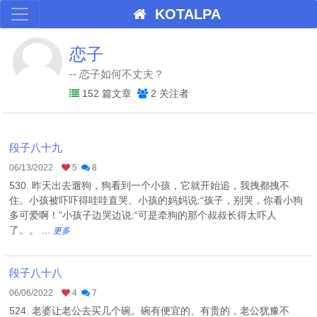
KOTALPA
恋子
-- 恋子如何不丈夫？
152 篇文章
2 关注者
段子八十九
06/13/2022
5
8
530. 昨天出去遛狗，狗看到一个小孩，它就开始追，我拽都拽不
住。小孩被吓吓得哇哇直哭。小孩的妈妈说:“孩子，别哭，你看小狗
多可爱啊！”小孩子边哭边说:“可是牵狗的那个叔叔长得太吓人
了。。 ...
更多
段子八十八
06/06/2022
4
7
524. 老婆让老公去买几个碗。碗有便宜的、有贵的，老公犹豫不