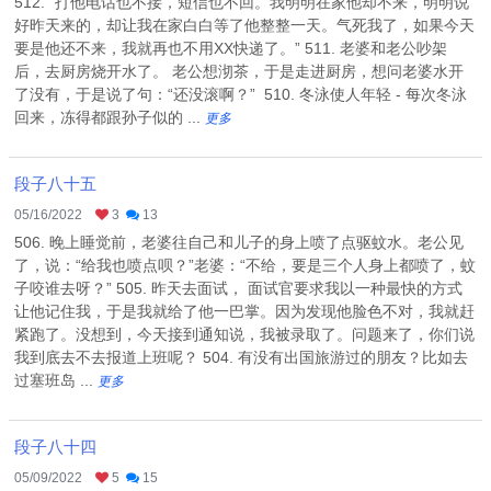
512. “打他电话也不接，短信也不回。我明明在家他却不来，明明说
好昨天来的，却让我在家白白等了他整整一天。气死我了，如果今天
要是他还不来，我就再也不用XX快递了。” 511. 老婆和老公吵架
后，去厨房烧开水了。 老公想沏茶，于是走进厨房，想问老婆水开
了没有，于是说了句：“还没滚啊？” 510. 冬泳使人年轻 - 每次冬泳
回来，冻得都跟孙子似的 ...
更多
段子八十五
05/16/2022
3
13
506. 晚上睡觉前，老婆往自己和儿子的身上喷了点驱蚊水。老公见
了，说：“给我也喷点呗？”老婆：“不给，要是三个人身上都喷了，蚊
子咬谁去呀？” 505. 昨天去面试， 面试官要求我以一种最快的方式
让他记住我，于是我就给了他一巴掌。因为发现他脸色不对，我就赶
紧跑了。没想到，今天接到通知说，我被录取了。问题来了，你们说
我到底去不去报道上班呢？ 504. 有没有出国旅游过的朋友？比如去
过塞班岛 ...
更多
段子八十四
05/09/2022
5
15