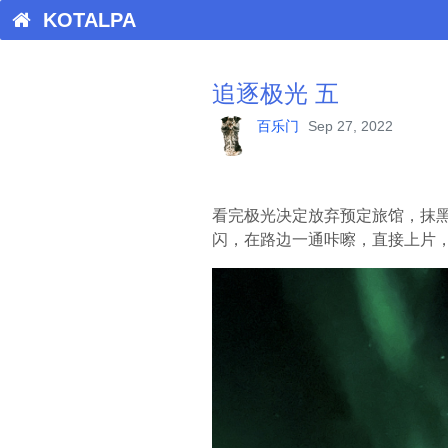
KOTALPA
追逐极光 五
百乐门
Sep 27, 2022
看完极光决定放弃预定旅馆，抹
闪，在路边一通咔嚓，直接上片