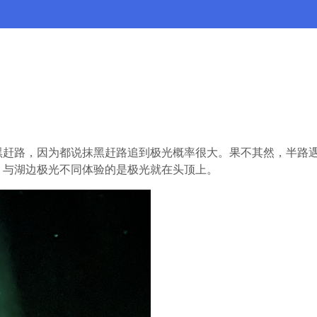
黑赶路，因为都说抹黑赶路追到极光概率很大。果不其然，半路
，与湖边极光不同体验的是极光就在头顶上。