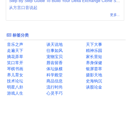
Step By Step Guide To Build Your Delta Exchange Clone Script
从方言口音说起
更多...
标签分类
音乐之声
谈天说地
天下大事
走遍天下
往事如风
精神乐园
摘花弄草
宠物宝贝
家长里短
笑口常开
唇齿留香
养身保健
琴棋书画
体坛纵横
银屏荟萃
养儿育女
科学殿堂
摄影天地
技术论坛
商品信息
史海钩沉
明星八卦
流行时尚
谈股论金
游戏人生
心灵手巧