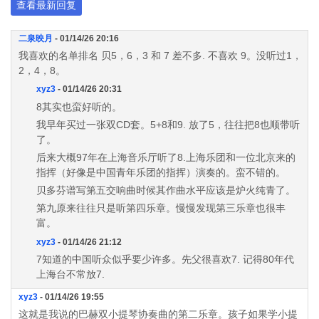
查看最新回复
二泉映月
- 01/14/26 20:16
我喜欢的名单排名 贝5，6，3 和 7 差不多. 不喜欢 9。没听过1，
2，4，8。
xyz3
- 01/14/26 20:31
8其实也蛮好听的。
我早年买过一张双CD套。5+8和9. 放了5，往往把8也顺带听
了。
后来大概97年在上海音乐厅听了8.上海乐团和一位北京来的
指挥（好像是中国青年乐团的指挥）演奏的。蛮不错的。
贝多芬谱写第五交响曲时候其作曲水平应该是炉火纯青了。
第九原来往往只是听第四乐章。慢慢发现第三乐章也很丰
富。
xyz3
- 01/14/26 21:12
7知道的中国听众似乎要少许多。先父很喜欢7. 记得80年代
上海台不常放7.
xyz3
- 01/14/26 19:55
这就是我说的巴赫双小提琴协奏曲的第二乐章。孩子如果学小提