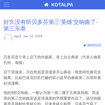
KOTALPA
好久没有听贝多芬第三‘英雄’交响曲了-
第三乐章
xyz3
Jan 14, 2026
跳到评论区
贝多芬是个承上启下的作曲家。承上自古典派（代表人物莫
扎特，海顿）
启下浪漫派。贝自然就是浪漫派开山鼻祖（我觉得也难完全
隔离，比如巴洛克巨匠巴赫的双小提琴协奏曲第二乐章听着
好浪漫啊。
他的9部交响曲，一般认为第一第二属于古典派风格。而这
里的第三交响曲应该是浪漫派的早期重要作品了。该交响曲
最早是题献给拿破仑的。后来拿破仑称帝，贝多芬气坏了。