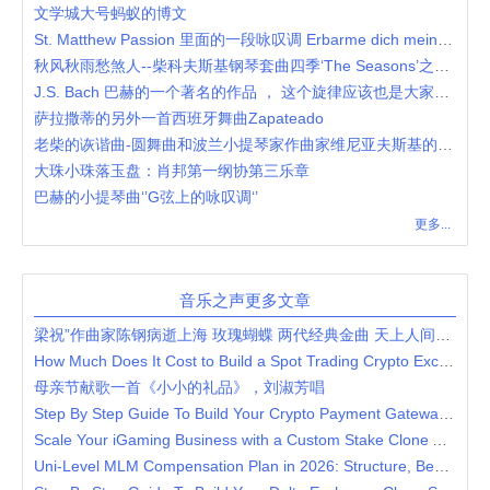
文学城大号蚂蚁的博文
St. Matthew Passion 里面的一段咏叹调 Erbarme dich meine Gott
秋风秋雨愁煞人--柴科夫斯基钢琴套曲四季‘The Seasons’之10月
J.S. Bach 巴赫的一个著名的作品 ， 这个旋律应该也是大家熟悉的
萨拉撒蒂的另外一首西班牙舞曲Zapateado
老柴的诙谐曲-圆舞曲和波兰小提琴家作曲家维尼亚夫斯基的诙谐曲-塔兰泰拉舞曲
大珠小珠落玉盘：肖邦第一纲协第三乐章
巴赫的小提琴曲‘’G弦上的咏叹调‘’
更多...
音乐之声更多文章
梁祝”作曲家陈钢病逝上海 玫瑰蝴蝶 两代经典金曲 天上人间共圆梦
How Much Does It Cost to Build a Spot Trading Crypto Exchange?
母亲节献歌一首《小小的礼品》，刘淑芳唱
Step By Step Guide To Build Your Crypto Payment Gateway Platform
Scale Your iGaming Business with a Custom Stake Clone App Solution
Uni-Level MLM Compensation Plan in 2026: Structure, Benefits & Strategy