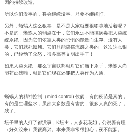
因的持续改造。
所以你们没事的，将会继续没事。只要不继续打。
另外，蜥蜴人这么狠毒，是不是大家就要很哆嗦地活着呢？
不是的，蜥蜴人的弱点在于，它们永远不能搞病毒把人类统
统杀绝，因为它们依靠人类的恐惧的能量而生存。没有人
类，它们就死翘翘。它们只能搞搞流感之类的，这次这么狠
的，已经动了众怒，很多高等文明出手了！
如果人类灭绝，那么宇宙联邦就对它们痛下杀手，蜥蜴人尚
能苟延残喘，就是它们现在还能把人类作为人质。
蜥蜴人的精神控制（mind control) 伎俩：有的疫苗是真的，
有的是生理盐水，虽然大多数是有害的，很多人真的死了，
残了。
坛子里的人打了都没事，K坛主，人参花花姐，公说婆有理
（好久没来）我很高兴。本来我非常很担心，夜不能寐。