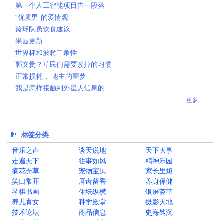
第一个人工智能项目告一段落
“优质男”的爱情观
篮球队员饮食建议
果园更新
世界杯和波粒二象性
郭文贵？草民们需要改掉的习惯
正常损耗， 地主的噩梦
我是怎样接触到外星人信息的
更多...
标签分类
音乐之声
谈天说地
天下大事
走遍天下
往事如风
精神乐园
摘花弄草
宠物宝贝
家长里短
笑口常开
唇齿留香
养身保健
琴棋书画
体坛纵横
银屏荟萃
养儿育女
科学殿堂
摄影天地
技术论坛
商品信息
史海钩沉