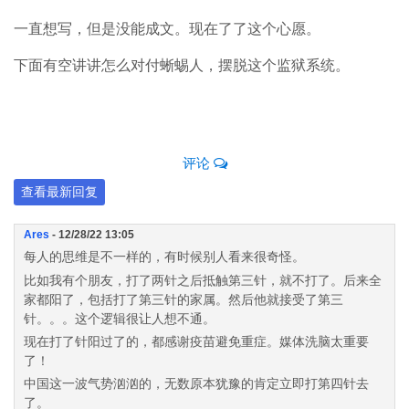
一直想写，但是没能成文。现在了了这个心愿。
下面有空讲讲怎么对付蜥蜴人，摆脱这个监狱系统。
评论
查看最新回复
Ares
- 12/28/22 13:05
每人的思维是不一样的，有时候别人看来很奇怪。
比如我有个朋友，打了两针之后抵触第三针，就不打了。后来全
家都阳了，包括打了第三针的家属。然后他就接受了第三
针。。。这个逻辑很让人想不通。
现在打了针阳过了的，都感谢疫苗避免重症。媒体洗脑太重要
了！
中国这一波气势汹汹的，无数原本犹豫的肯定立即打第四针去
了。