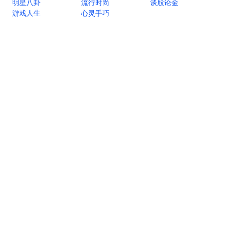
明星八卦
流行时尚
谈股论金
游戏人生
心灵手巧