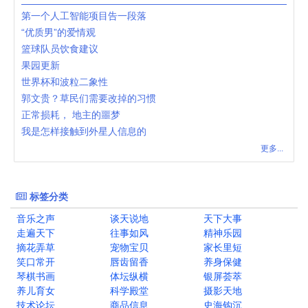
第一个人工智能项目告一段落
“优质男”的爱情观
篮球队员饮食建议
果园更新
世界杯和波粒二象性
郭文贵？草民们需要改掉的习惯
正常损耗， 地主的噩梦
我是怎样接触到外星人信息的
更多...
标签分类
音乐之声
谈天说地
天下大事
走遍天下
往事如风
精神乐园
摘花弄草
宠物宝贝
家长里短
笑口常开
唇齿留香
养身保健
琴棋书画
体坛纵横
银屏荟萃
养儿育女
科学殿堂
摄影天地
技术论坛
商品信息
史海钩沉