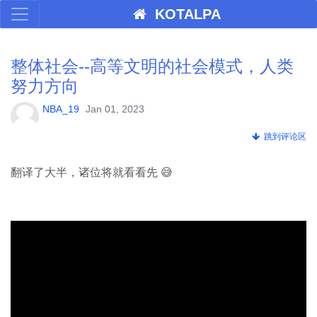
KOTALPA
整体社会--高等文明的社会模式，人类
努力方向
NBA_19
Jan 01, 2023
跳到评论区
翻译了大半，诸位将就看看先 😅