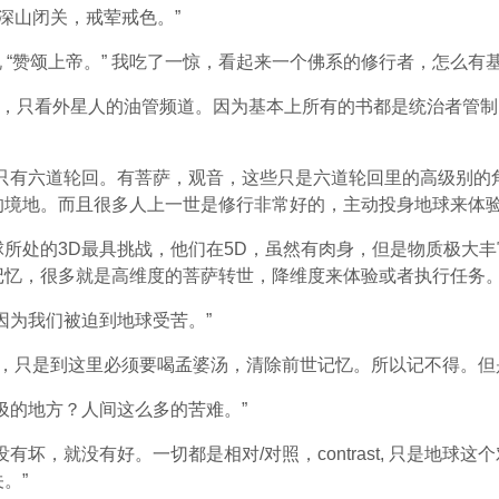
深山闭关，戒荤戒色。”
说 “赞颂上帝。” 我吃了一惊，看起来一个佛系的修行者，怎么有
“不看书，只看外星人的油管频道。因为基本上所有的书都是统治者管
，只有六道轮回。有菩萨，观音，这些只是六道轮回里的高级别的
的境地。而且很多人上一世是修行非常好的，主动投身地球来体验
所处的3D最具挑战，他们在5D，虽然有肉身，但是物质极大丰
记忆，很多就是高维度的菩萨转世，降维度来体验或者执行任务
因为我们被迫到地球受苦。”
的，只是到这里必须要喝孟婆汤，清除前世记忆。所以记不得。但
圾的地方？人间这么多的苦难。”
有坏，就没有好。一切都是相对/对照，contrast, 只是地球
。”