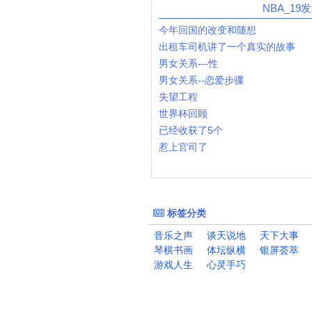
NBA_19
今年回国的改变和随想
出租车司机讲了一个真实的故事
男女关系---性
男女关系--恋爱步骤
失望工程
世界杯回顾
已经收获了5个
惹上官司了
标签分类
音乐之声
谈天说地
天下大事
琴棋书画
体坛纵横
银屏荟萃
游戏人生
心灵手巧