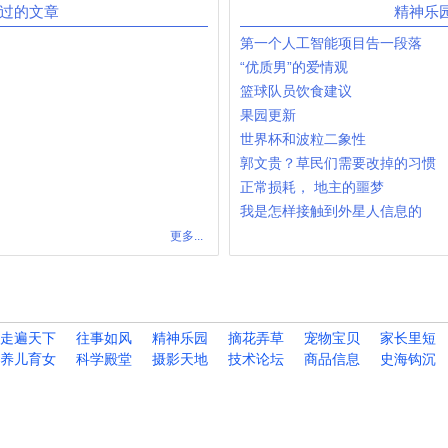
发过的文章
精神乐
第一个人工智能项目告一段落
“优质男”的爱情观
篮球队员饮食建议
果园更新
世界杯和波粒二象性
郭文贵？草民们需要改掉的习惯
正常损耗， 地主的噩梦
我是怎样接触到外星人信息的
更多...
走遍天下
往事如风
精神乐园
摘花弄草
宠物宝贝
家长里短
养儿育女
科学殿堂
摄影天地
技术论坛
商品信息
史海钩沉