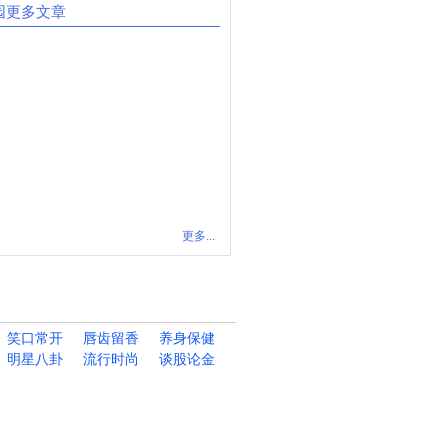
园更多文章
更多...
笑口常开
唇齿留香
养身保健
明星八卦
流行时尚
谈股论金