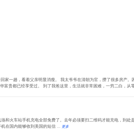
子回家一趟，看着父亲明显消瘦。 我太爷爷在清朝为官，攒了很多房产。
富贵都已经享受过。 到了我爸这里，生活就非常困难，一穷二白，从零开始
机场和火车站手机充电全部免费了。去年必须要扫二维码才能充电，到处
机在国内能够收到美国的短信 ...
更多