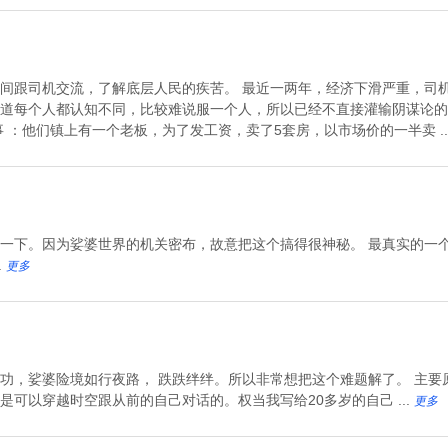
间跟司机交流，了解底层人民的疾苦。 最近一两年，经济下滑严重，司
道每个人都认知不同，比较难说服一个人，所以已经不直接灌输阴谋论的
 ：他们镇上有一个老板，为了发工资，卖了5套房，以市场价的一半卖 ..
一下。因为娑婆世界的机关密布，故意把这个搞得很神秘。 最真实的一个
.
更多
功，娑婆险境如行夜路， 跌跌绊绊。所以非常想把这个难题解了。 主要
可以穿越时空跟从前的自己对话的。权当我写给20多岁的自己 ...
更多