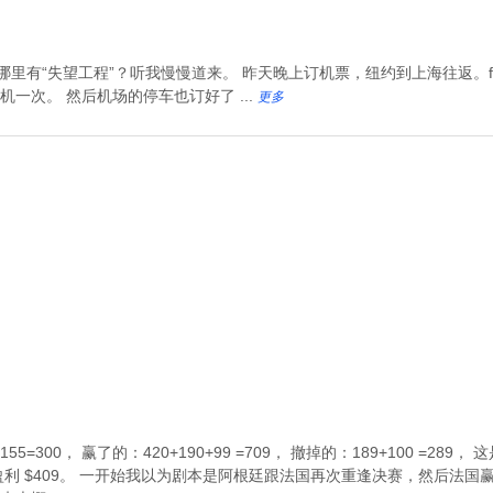
有“失望工程”？听我慢慢道来。 昨天晚上订机票，纽约到上海往返。flych
一次。 然后机场的停车也订好了 ...
更多
55=300， 赢了的：420+190+99 =709， 撤掉的：189+100 =2
利 $409。 一开始我以为剧本是阿根廷跟法国再次重逢决赛，然后法