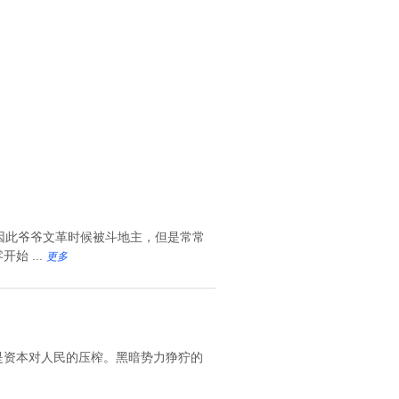
因此爷爷文革时候被斗地主，但是常常
 ...
更多
是资本对人民的压榨。黑暗势力狰狞的