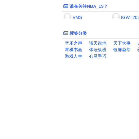
谁在关注NBA_19？
VMS
IGWT20
标签分类
音乐之声
谈天说地
天下大事
琴棋书画
体坛纵横
银屏荟萃
游戏人生
心灵手巧