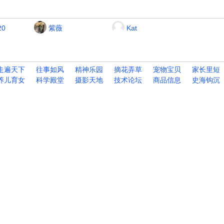
20
紫薇
Kat
走遍天下
往事如风
精神乐园
摘花弄草
宠物宝贝
家长里短
养儿育女
科学殿堂
摄影天地
技术论坛
商品信息
史海钩沉