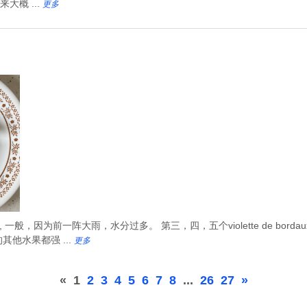
概 ...
更多
bordaux, 一般，因为前一阵大雨，水分过多。 第三，四，五个violette de 
他水果都强 ...
更多
«
1
2
3
4
5
6
7
8
...
26
27
»