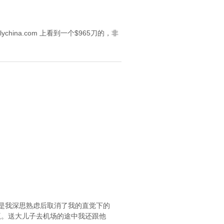
ina.com 上看到一个$965刀的，非
89， 这是我深思熟虑后取消了我的直觉下的
国赢。送大儿子去机场的途中我还跟他