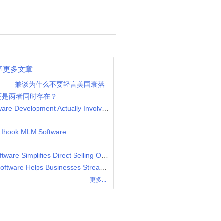
事更多文章
国——兼谈为什么不要轻言美国衰落
还是两者同时存在？
What Does Casino Website Software Development Actually Involve?
| Ihook MLM Software
How Network Marketing MLM Software Simplifies Direct Selling Operations
How Flower Looming Gift MLM Software Helps Businesses Streamline Gift-Based Network Marketing
更多...