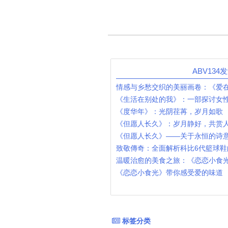
ABV134
情感与乡愁交织的美丽画卷：《爱
《生活在别处的我》：一部探讨女
《度华年》：光阴荏苒，岁月如歌
《但愿人长久》：岁月静好，共赏
《但愿人长久》——关于永恒的诗
致敬傳奇：全面解析科比6代籃球鞋
温暖治愈的美食之旅：《恋恋小食
《恋恋小食光》带你感受爱的味道
标签分类