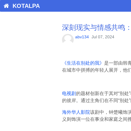
KOTALPA
深刻现实与情感共鸣
abv134
Jul 07, 2024
《生活在别处的我》
是一部由韩
在城市中拼搏的年轻人展开，他
电视剧
的题材创新在于其对“别处
的彼岸。通过主角们在不同“别处
海外华人影院
该剧中，钟楚曦饰
义则饰演一位在事业和家庭之间