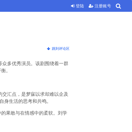
登陆
注册账号
跳到评论区
弛等众多优秀演员。该剧围绕着一群
平衡。
实的交汇点，是梦寐以求却难以企及
对自身生活的思考和共鸣。
中的果敢与在情感中的柔软。刘学