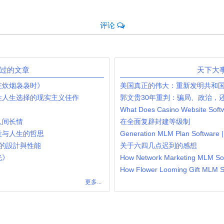
评论
发过的文章
天下大
在炊烟袅袅时》
美国真正的伟大：重新发明共和
性人生选择的现实主义佳作
郭文贵30年重判：骗局、政治，
人间长情
在全面复辟封建等级制
意与人生的哲思
Generation MLM Plan Software 
的設計與性能
关于六四几点迟到的感想
光》
更多...