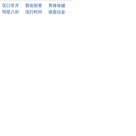
笑口常开
唇齿留香
养身保健
明星八卦
流行时尚
谈股论金