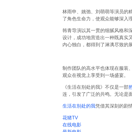
林雨申、姚弛、刘萌萌等演员的
了角色生命力，使观众能够深入
韩青导演以其一贯的细腻风格和
设计，成功地营造出一种既真实
内心独白，都得到了淋漓尽致的
制作团队的高水平也体现在服装
观众在视觉上享受到一场盛宴。
《生活在别处的我》不仅是一部
连，引发了广泛的共鸣。无论是
生活在别处的我
凭借其深刻的剧情
花猪TV
在线电影
最新电影