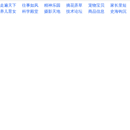
走遍天下
往事如风
精神乐园
摘花弄草
宠物宝贝
家长里短
养儿育女
科学殿堂
摄影天地
技术论坛
商品信息
史海钩沉