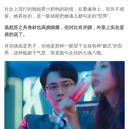
社会上流行的御姐爱小奶狗的剧情，在栗俪身上，却并不感
冒。她喜欢的，是一眼就能把她魂儿都勾走的“型男”。
虽然苏之舟身材也高挑细瘦，但对比肖亦骁，外形上实在是
差的远了。
肖亦骁虽是男子，但他是那种一眼望下去就有种“媚态”的型
男，这种狐媚子气质，简直能勾走你的七魂六魄。