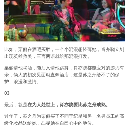
比如，栗俪在酒吧买醉，一个小混混想轻薄她，肖亦骁立刻
出现英雄救美，三言两语就给那混混打发。
栗俪请他喝酒，随后又请他跳舞，肖亦骁都能应对的游刃有
余，俩人的初次见面就直奔酒店，这是苏之舟给不了的保
护、浪漫和激情。
03
最后，就是
在为人处世上，肖亦骁要比苏之舟成熟。
过年了，苏之舟为栗俪买了不同于纪星和另一名男员工的高
级化妆品送给她，凸显她在自己心中的地位。