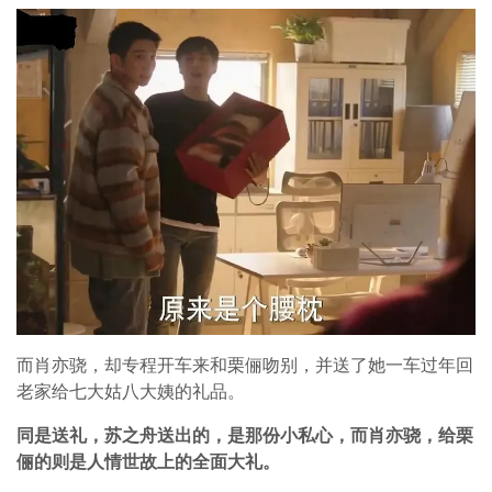
而肖亦骁，却专程开车来和栗俪吻别，并送了她一车过年回
老家给七大姑八大姨的礼品。
同是送礼，苏之舟送出的，是那份小私心，而肖亦骁，给栗
俪的则是人情世故上的全面大礼。