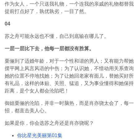
作为女人，一个只送我礼物，一个连我的亲戚的礼物都替我
提前打点好了，孰优孰劣，一目了然。
04
苏之舟可能永远也不懂，自己到底输在哪儿了。
一层一层比下去，他每一层都没有胜算。
栗俪到了适婚年龄，对于一个性和谐的男人；又有能力帮她
摆平网上风言风语的中伤；为了认识她，不惜动用关系查询
她的位置不停地找她；为了让她回老家有面儿，替她买好所
有礼品，这样的体贴、关照、猛追，又为事业懂得和她保持
距离，是个女人都会沦陷吧！
御姐栗俪的沦陷，并非一时脑热，而是肖亦骁太会了，每一
招，都直击美人心。
如果是你，你会选苏之舟还是肖亦骁呢？
你比星光美丽第01集