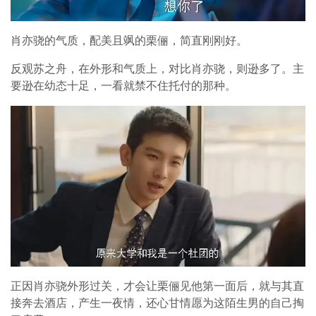
肖亦骁的气质，配美且飒的栗俪，简直刚刚好。
反观苏之舟，在外形和气质上，对比肖亦骁，则逊多了。主
要逊在幼态十足，一看就禁不住托付的那种。
正因肖亦骁外形过关，才会让栗俪见他第一面后，就与其直
接奔去酒店，产生一夜情，还心甘情愿为这陌生男的自己掏