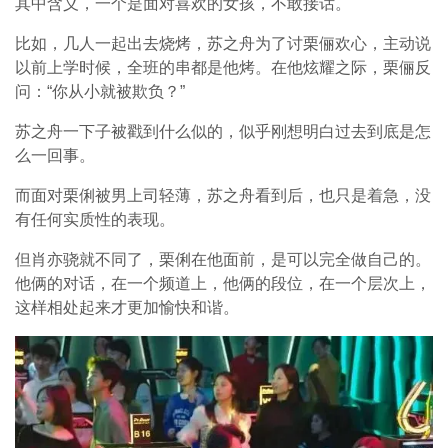
其中含义，一个是面对喜欢的女孩，不敢接话。
比如，几人一起出去烧烤，苏之舟为了讨栗俪欢心，主动说
以前上学时候，全班的串都是他烤。在他炫耀之际，栗俪反
问：“你从小就被欺负？”
苏之舟一下子被戳到什么似的，似乎刚想明白过去到底是怎
么一回事。
而面对栗俐被男上司轻薄，苏之舟看到后，也只是着急，没
有任何实质性的表现。
但肖亦骁就不同了，栗俐在他面前，是可以完全做自己的。
他俩的对话，在一个频道上，他俩的段位，在一个层次上，
这样相处起来才更加愉快和谐。