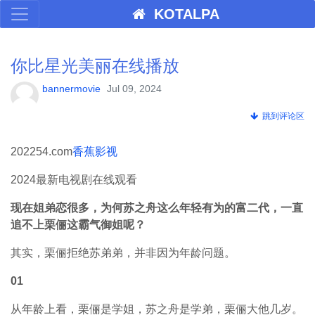
KOTALPA
你比星光美丽在线播放
bannermovie
Jul 09, 2024
跳到评论区
202254.com
香蕉影视
2024最新电视剧在线观看
现在姐弟恋很多，为何苏之舟这么年轻有为的富二代，一直
追不上栗俪这霸气御姐呢？
其实，栗俪拒绝苏弟弟，并非因为年龄问题。
01
从年龄上看，栗俪是学姐，苏之舟是学弟，栗俪大他几岁。