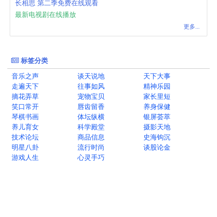
长相思 第二季免费在线观看
最新电视剧在线播放
更多...
标签分类
音乐之声
谈天说地
天下大事
走遍天下
往事如风
精神乐园
摘花弄草
宠物宝贝
家长里短
笑口常开
唇齿留香
养身保健
琴棋书画
体坛纵横
银屏荟萃
养儿育女
科学殿堂
摄影天地
技术论坛
商品信息
史海钩沉
明星八卦
流行时尚
谈股论金
游戏人生
心灵手巧