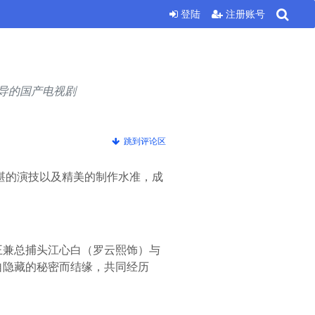
登陆
注册账号
执导的国产电视剧
跳到评论区
湛的演技以及精美的制作水准，成
王兼总捕头江心白（罗云熙饰）与
自隐藏的秘密而结缘，共同经历
。