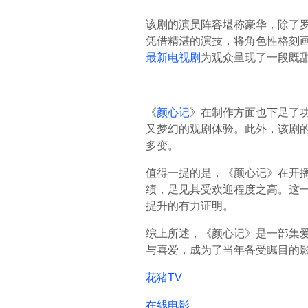
该剧的演员阵容堪称豪华，除了
凭借精湛的演技，将角色性格刻
最新电视剧
为观众呈现了一段既
《
颜心记
》在制作方面也下足了
又梦幻的观剧体验。此外，该剧
多变。
值得一提的是，《颜心记》在开
绩，足见其受欢迎程度之高。这
提升的有力证明。
综上所述，《颜心记》是一部集
与喜爱，成为了当年备受瞩目的
花猪TV
在线电影