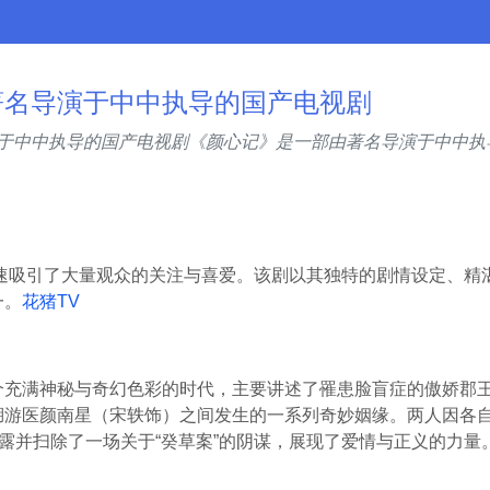
著名导演于中中执导的国产电视剧
导演于中中执导的国产电视剧《颜心记》是一部由著名导演于中中
迅速吸引了大量观众的关注与喜爱。该剧以其独特的剧情设定、精
一。
花猪TV
个充满神秘与奇幻色彩的时代，主要讲述了罹患脸盲症的傲娇郡
湖游医颜南星（宋轶饰）之间发生的一系列奇妙姻缘。两人因各
揭露并扫除了一场关于“癸草案”的阴谋，展现了爱情与正义的力量