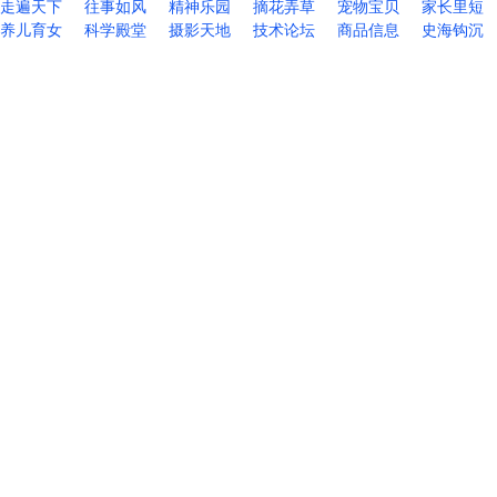
走遍天下
往事如风
精神乐园
摘花弄草
宠物宝贝
家长里短
养儿育女
科学殿堂
摄影天地
技术论坛
商品信息
史海钩沉
联系网站管理员