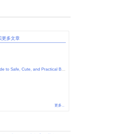
贝更多文章
Infant Hair Clips: A Complete Guide to Safe, Cute, and Practical Baby Hair Accessories
更多...