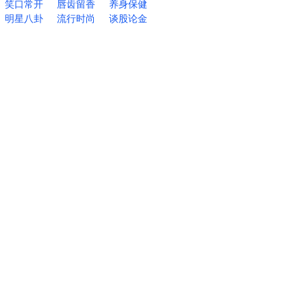
笑口常开
唇齿留香
养身保健
明星八卦
流行时尚
谈股论金