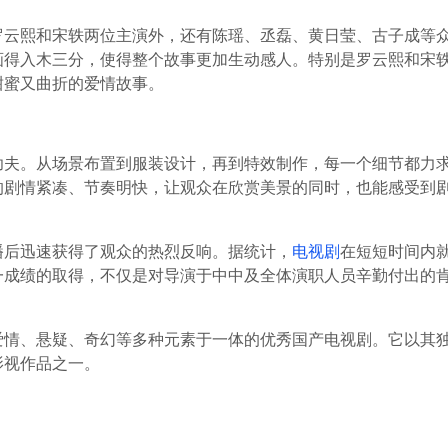
罗云熙和宋轶两位主演外，还有陈瑶、丞磊、黄日莹、古子成等
画得入木三分，使得整个故事更加生动感人。特别是罗云熙和宋
甜蜜又曲折的爱情故事。
功夫。从场景布置到服装设计，再到特效制作，每一个细节都力
的剧情紧凑、节奏明快，让观众在欣赏美景的同时，也能感受到
播后迅速获得了观众的热烈反响。据统计，
电视剧
在短短时间内就
一成绩的取得，不仅是对导演于中中及全体演职人员辛勤付出的
爱情、悬疑、奇幻等多种元素于一体的优秀国产电视剧。它以其
影视作品之一。