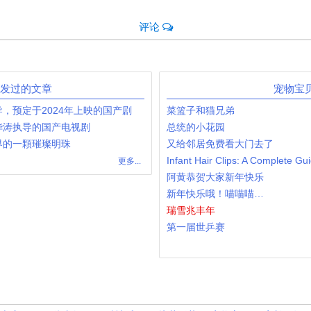
评论
11发过的文章
宠物宝
，预定于2024年上映的国产剧
菜篮子和猫兄弟
华涛执导的国产电视剧
总统的小花园
尚界的一顆璀璨明珠
又给邻居免费看大门去了
更多...
阿黄恭贺大家新年快乐
新年快乐哦！喵喵喵…
瑞雪兆丰年
第一届世乒赛