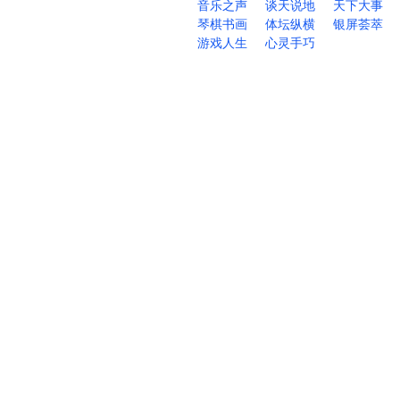
音乐之声
谈天说地
天下大事
琴棋书画
体坛纵横
银屏荟萃
游戏人生
心灵手巧