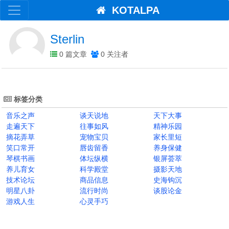
KOTALPA
Sterlin
0 篇文章
0 关注者
标签分类
音乐之声
谈天说地
天下大事
走遍天下
往事如风
精神乐园
摘花弄草
宠物宝贝
家长里短
笑口常开
唇齿留香
养身保健
琴棋书画
体坛纵横
银屏荟萃
养儿育女
科学殿堂
摄影天地
技术论坛
商品信息
史海钩沉
明星八卦
流行时尚
谈股论金
游戏人生
心灵手巧