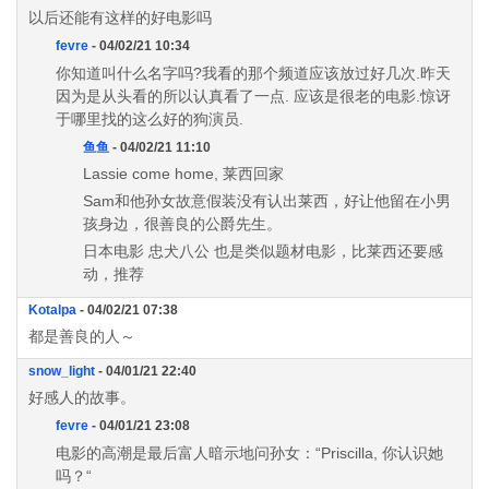
以后还能有这样的好电影吗
fevre
- 04/02/21 10:34
你知道叫什么名字吗?我看的那个频道应该放过好几次.昨天
因为是从头看的所以认真看了一点. 应该是很老的电影.惊讶
于哪里找的这么好的狗演员.
鱼鱼
- 04/02/21 11:10
Lassie come home, 莱西回家
Sam和他孙女故意假装没有认出莱西，好让他留在小男
孩身边，很善良的公爵先生。
日本电影 忠犬八公 也是类似题材电影，比莱西还要感
动，推荐
Kotalpa
- 04/02/21 07:38
都是善良的人～
snow_light
- 04/01/21 22:40
好感人的故事。
fevre
- 04/01/21 23:08
电影的高潮是最后富人暗示地问孙女：“Priscilla, 你认识她
吗？“