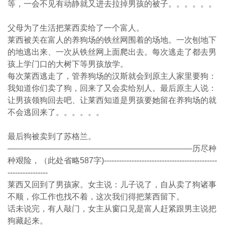
等，
一会不见有动静就又进去拉掉男孩的被子。。。。。。
父母为了生活把莱西卖给了一个富人。
莱西被关在富人的养狗场的铁丝网围着的场地。
一次刨地下
的地逃出来、一次从铁丝网上面爬出去。
每次逃走了都去男
孩上学门口的大树下等男孩放学。
每次莱西逃走了，管养狗场的汉斯就会到原主人家里要狗：
我知道你们卖了狗，回来了又会卖给别人。最后原主人说：
让男孩领狗回去吧、让莱西知道是男孩要她留在养狗场的就
不会逃回来了。。。。。。
最后狗被卖到了苏格兰。
———————————————————————历尽种
种艰险，（此处省略587字)---------------------------------------------
----------------
莱西又回到了男孩家。女主说：儿子说了，自从卖了狗诸事
不顺，你工作也找不着，这次我们得把莱西留下。
话未说完，有人敲门，女主从窗口见是富人赶紧‎
跟男主说把
狗藏起来。