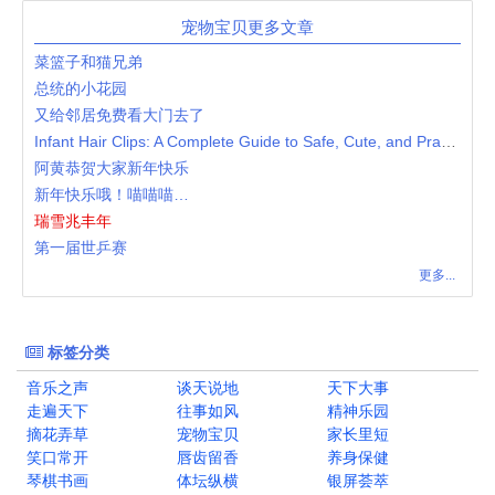
宠物宝贝更多文章
菜篮子和猫兄弟
总统的小花园
又给邻居免费看大门去了
Infant Hair Clips: A Complete Guide to Safe, Cute, and Practical Baby Hair Accessories
阿黄恭贺大家新年快乐
新年快乐哦！喵喵喵…
瑞雪兆丰年
第一届世乒赛
更多...
标签分类
音乐之声
谈天说地
天下大事
走遍天下
往事如风
精神乐园
摘花弄草
宠物宝贝
家长里短
笑口常开
唇齿留香
养身保健
琴棋书画
体坛纵横
银屏荟萃