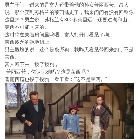
男主开门，进来的是富人还带着他的孙女普丽西菈。富人
说：
那个卖到苏格兰的莱西逃走了，我来问问有没有回到你
这里来？
男主说：苏格兰有300多英里远，‎还要过湖和山，
莱西不可能回来的。
这时狗在关着房间里呜咽，富人打开门看见了狗。
莱西疲乏的躺地毯上。
男主尴尬的说：这个是条野狗，
我昨天看见带回来的，不是
莱西。
富人蹲下去，摸了摸狗，
“普丽西菈，你认识她吗？这是莱西吗？”
普丽西菈也摸了摸狗，看了看：“这不是莱西。”