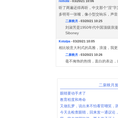
remote
- 03/20/21 10:06
听了两遍还得再听，中文那个“涅”
多明哥一张嘴，像小型交响乐，声音
二泉映月
- 03/20/21 10:25
刘淑芳是1950年代中国顶级浪
Siboney
Kotalpa
- 03/20/21 10:05
相比较意大利式的高雅，浪漫，我更
二泉映月
- 03/20/21 10:26
毫不掩饰的热情，直白的表达，
二泉映月
眼睛要动手术了
教育程度和寿命
又做乱梦，说出来不怕看官嘲笑，
今天去检查眼睛，回来发一通议论，贴在