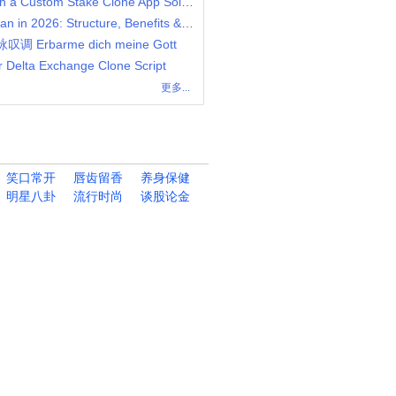
Scale Your iGaming Business with a Custom Stake Clone App Solution
Uni-Level MLM Compensation Plan in 2026: Structure, Benefits & Strategy
叹调 Erbarme dich meine Gott
r Delta Exchange Clone Script
更多...
笑口常开
唇齿留香
养身保健
明星八卦
流行时尚
谈股论金