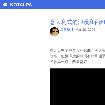
KOTALPA
意大利式的浪漫和西
二泉映月
Mar 20, 2021
前几天贴了些意大利歌曲，今天
欣赏，但翻译后的歌词有时和曲
民歌风一点，两者都好。