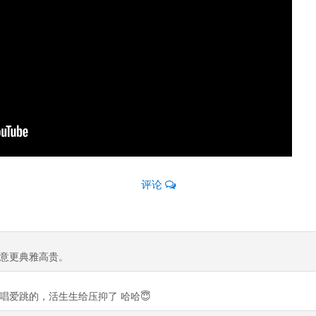
评论
意更典雅高贵。
唱爱跳的，活生生给压抑了 哈哈😇