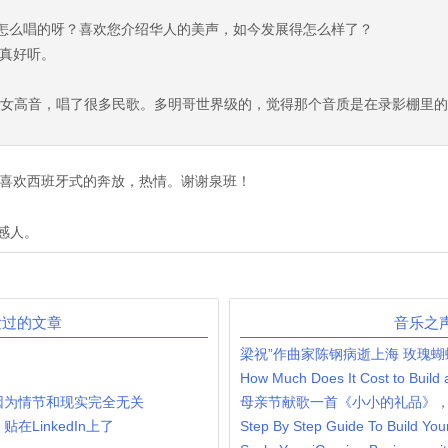
字怎么唱的呀？喜欢您介绍华人的美声，如今发展得怎么样了？
真好听。
漫女高音，唱了很多民歌。多明哥世界级的，觉得那个音质是在录影棚里的
喜欢西班牙式的奔放，热情。谢谢泉班！
感人。
发过的文章
音乐之
梁祝”作曲家陈钢病逝上海 玫瑰蝴
How Much Does It Cost to Build
因为情节和现实完全无关
母亲节献歌一首《小小的礼品》
LinkedIn上了