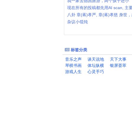
我一家去德国旅游，两个孩子还小
现在所有的投稿都先用AI scan, 
八卦 章(蒋)孝严, 章(蒋)孝慈 身
杂议小馄饨
标签分类
音乐之声
谈天说地
天下大事
琴棋书画
体坛纵横
银屏荟萃
游戏人生
心灵手巧