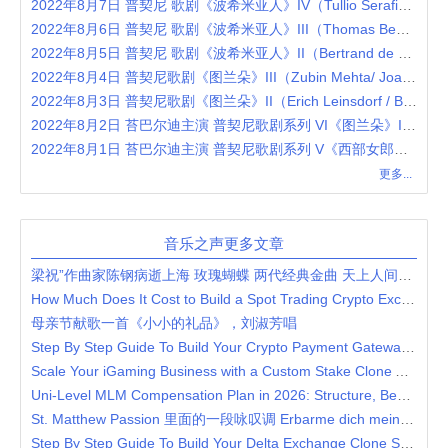
2022年8月7日 普契尼 歌剧《波希米亚人》IV（Tullio Serafin / Renata Tebaldi / Carlo Bergonzi / Ettore Bastianini / Gianna D'Angelo）
2022年8月6日 普契尼 歌剧《波希米亚人》III（Thomas Beecham / Victoria de los Angeles / Jussi Björling / Robert Merrill / Lucine Amara）
2022年8月5日 普契尼 歌剧《波希米亚人》II（Bertrand de Billy / Anna Netrebko / Rolando Villazón / Nicole Cabell）
2022年8月4日 普契尼歌剧《图兰朵》III（Zubin Mehta/ Joan Sutherland / Pavarotti / Montserrat Caballé / London Philharmonic Orchestra）
2022年8月3日 普契尼歌剧《图兰朵》II（Erich Leinsdorf / Birgit Nilsson / Jussi Björling / Renata Tebaldi / Roma Opera Orchestra eand Chorus）
2022年8月2日 苔巴尔迪主演 普契尼歌剧系列 VI《图兰朵》I（Alberto Erede / Inge Borkh / Renata Tebaldi / Mario del Monaco）
2022年8月1日 苔巴尔迪主演 普契尼歌剧系列 V《西部女郎》（Franco Capuana / Renata Tebaldi / Mario del Monaco / Cornell MacNeil）
更多...
音乐之声更多文章
梁祝”作曲家陈钢病逝上海 玫瑰蝴蝶 两代经典金曲 天上人间共圆梦
How Much Does It Cost to Build a Spot Trading Crypto Exchange?
母亲节献歌一首《小小的礼品》，刘淑芳唱
Step By Step Guide To Build Your Crypto Payment Gateway Platform
Scale Your iGaming Business with a Custom Stake Clone App Solution
Uni-Level MLM Compensation Plan in 2026: Structure, Benefits & Strategy
St. Matthew Passion 里面的一段咏叹调 Erbarme dich meine Gott
Step By Step Guide To Build Your Delta Exchange Clone Script