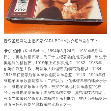
音乐圣经网站上指挥家KARL BOHM的介绍节选如下：
卡尔·伯姆
（Karl·Bohm，1894年8月24日－1981年8月14
日），奥地利指挥家，为二十世纪著名的指挥大师；出生于
奥地利的格拉茨，1919年正式从事指挥；1932—1933年，
伯姆在汉堡工作，与音乐大师理查·斯特劳斯相识；1934—
1943年任德累斯顿国家歌剧院音乐总监，1943—1945年任
维也纳国家歌剧院指挥；二战以后，伯姆相继与柏林爱乐乐
团、维也纳爱乐乐团合作，被授予“奥地利音乐总监”的称
号，获维也纳爱乐乐团终身指挥的荣誉；其指挥技艺精湛，
有着异常敏锐的听觉和果断的音乐判断力；被认为是德奥乐
派管弦乐和歌剧的最权威的诠释者之一。