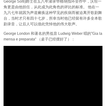
George Solti)爵士在五八年灌录华格纳指环全作中，沃坦一
角更是由他担任，从此成为此角色的评比的标准。 他在一
九六七年就因为声道瘫痪这种罕见的疾病而被迫离开歌剧舞
台，当时才只有四十七岁，所幸当时他已经留有许多全本歌
剧录音，让后人可以借此凭悼他的伟大歌声。
George London 和著名的男低音 Ludwig Weber 唱的”Gia la
mensa e preparata“ （桌子已经摆好了）：