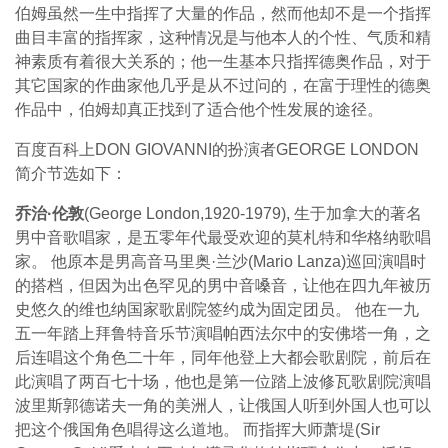
伯姆虽然一生中指挥了大量的作品，然而他却不是一个指挥
曲目丰富的指挥家，这种情况是与他本人的个性、气质和精
神素质有着很大关系的；他一生基本只指挥德奥作品，对于
其它国家的作曲家他几乎是从不过问的，在富于理性的德奥
作品中，伯姆却真正找到了适合他个性发展的途径。
百度百科上DON GIOVANNI的扮演者GEORGE LONDON
简介节选如下：
乔治·伦敦
(George London,1920-1979), 生于加拿大的著名
男中音歌唱家，是五零年代最受欢迎的莫札特和华格纳歌唱
家。 他原本是男高音马里奥·兰沙(Mario Lanza)巡回演唱时
的搭档，但因为出色罕见的男中音嗓音，让他在四九年被历
史悠久的维也纳国家歌剧院签约成为固定团员。 他在一九
五一年踏上拜鲁特音乐节演唱帕西法尔中的安佛塔一角，之
后连唱这个角色二十年，同年他登上大都会歌剧院，前后在
此演唱了两百七十场，他也是第一位踏上波修瓦歌剧院演唱
波里斯郭德诺夫一角的美洲人，让俄国人听到外国人也可以
把这个俄国角色唱得这么道地。 而指挥大师萧堤(Sir