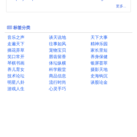
更多...
标签分类
音乐之声
谈天说地
天下大事
走遍天下
往事如风
精神乐园
摘花弄草
宠物宝贝
家长里短
笑口常开
唇齿留香
养身保健
琴棋书画
体坛纵横
银屏荟萃
养儿育女
科学殿堂
摄影天地
技术论坛
商品信息
史海钩沉
明星八卦
流行时尚
谈股论金
游戏人生
心灵手巧