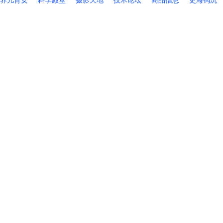
养儿育女
科学殿堂
摄影天地
技术论坛
商品信息
史海钩沉
联系网站管理员
Copyright © Kotalpa 2026