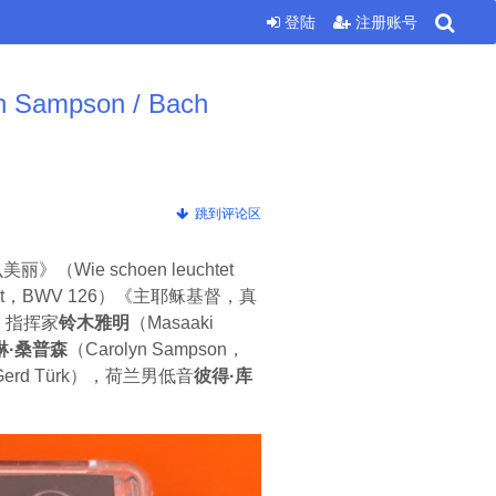
登陆
注册账号
Sampson / Bach
跳到评论区
》（Wie schoen leuchtet
m Wort，BWV 126）《主耶稣基督，真
琴家、指挥家
铃木雅明
（Masaaki
琳·桑普森
（Carolyn Sampson，
erd Türk），荷兰男低音
彼得·库