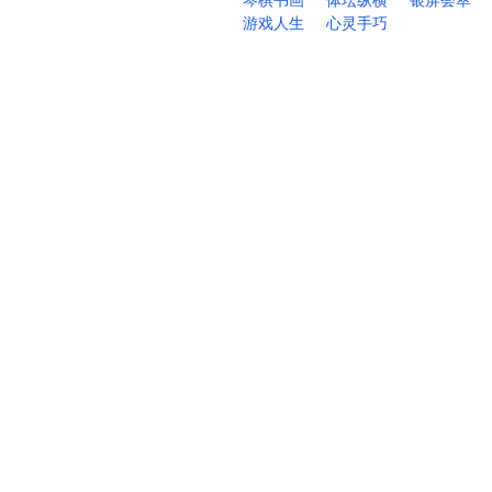
琴棋书画
体坛纵横
银屏荟萃
游戏人生
心灵手巧