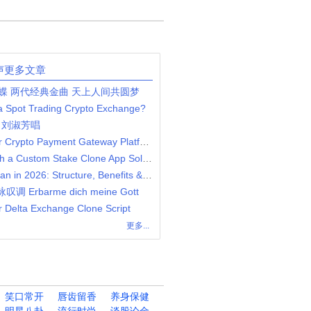
声更多文章
蝶 两代经典金曲 天上人间共圆梦
 a Spot Trading Crypto Exchange?
，刘淑芳唱
Step By Step Guide To Build Your Crypto Payment Gateway Platform
Scale Your iGaming Business with a Custom Stake Clone App Solution
Uni-Level MLM Compensation Plan in 2026: Structure, Benefits & Strategy
叹调 Erbarme dich meine Gott
r Delta Exchange Clone Script
更多...
笑口常开
唇齿留香
养身保健