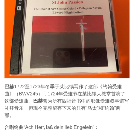
巴赫
1722至1723年冬季于莱比锡写作了这部《约翰受难
曲》（BWV245），1724年受难节在莱比锡大教堂首演了
这部受难曲。
巴赫
曾为所有四福音书中的耶稣受难叙事谱写
礼拜音乐，但现今完整留存下来的只有“马太”和“约翰”两
部。
合唱终曲“Ach Herr, laß dein lieb Engelein”：