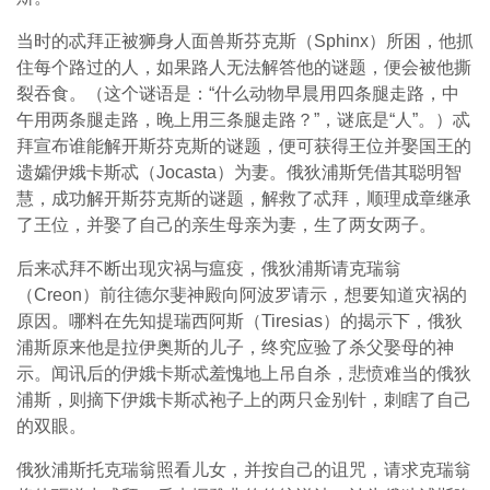
当时的忒拜正被狮身人面兽斯芬克斯（Sphinx）所困，他抓
住每个路过的人，如果路人无法解答他的谜题，便会被他撕
裂吞食。（这个谜语是：“什么动物早晨用四条腿走路，中
午用两条腿走路，晚上用三条腿走路？”，谜底是“人”。）忒
拜宣布谁能解开斯芬克斯的谜题，便可获得王位并娶国王的
遗孀伊娥卡斯忒（Jocasta）为妻。俄狄浦斯凭借其聪明智
慧，成功解开斯芬克斯的谜题，解救了忒拜，顺理成章继承
了王位，并娶了自己的亲生母亲为妻，生了两女两子。
后来忒拜不断出现灾祸与瘟疫，俄狄浦斯请克瑞翁
（Creon）前往德尔斐神殿向阿波罗请示，想要知道灾祸的
原因。哪料在先知提瑞西阿斯（Tiresias）的揭示下，俄狄
浦斯原来他是拉伊奥斯的儿子，终究应验了杀父娶母的神
示。闻讯后的伊娥卡斯忒羞愧地上吊自杀，悲愤难当的俄狄
浦斯，则摘下伊娥卡斯忒袍子上的两只金别针，刺瞎了自己
的双眼。
俄狄浦斯托克瑞翁照看儿女，并按自己的诅咒，请求克瑞翁