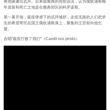
将他驱遂出忒拜。后来据雅典的传统说法，认为俄狄浦斯晚
年居留和死亡之地是在雅典郊区的科罗诺斯。
第一幕开场，瘟疫肆虐下的忒拜城郊，走投无路的人们把求
生的希望寄托在国王俄狄浦斯身上，聚集到王宫前向他乞
援。
合唱”瘟疫打败了我们“（Caedit nos pestis）