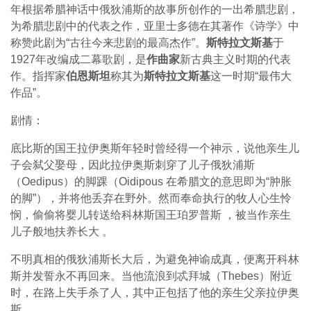
年根据希腊神话中俄狄浦斯的故事所创作的一出希腊悲剧，
为希腊悲剧中的代表之作，亚里士多德在其著作《诗学》中
称赞此剧为“古往今来悲剧的最高杰作”。
斯特拉文斯基
于
1927年改编成二幕歌剧，是
作曲家
新古典主义时期的代表
作。指挥家
伯恩斯坦
称其为
斯特拉文斯基
这一时期“最伟大
作品”。
剧情：
底比斯的国王拉伊奥斯年轻时曾经得一个神示，说他亲生儿
子会弑父娶母，因此拉伊奥斯刺穿了儿子俄狄浦斯
（Oedipus）的脚踝（Oidipous 在希腊文的意思即为“肿胀
的脚”），并将他丢弃在野外。然而奉命执行的牧人心生怜
悯，偷偷将婴儿转送给科林斯国王珀罗普斯 ，被当作亲生
儿子般地扶养长大 。
不明真相的俄狄浦斯长大后，为避免神谕成真，便离开科林
斯并发誓永不再回来。当他流浪到忒拜城（Thebes）附近
时，在路上失手杀了人，其中正包括了他的亲生父亲拉伊奥
斯。