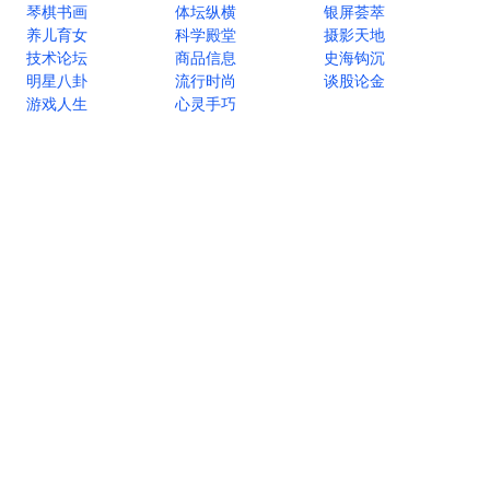
琴棋书画
体坛纵横
银屏荟萃
养儿育女
科学殿堂
摄影天地
技术论坛
商品信息
史海钩沉
明星八卦
流行时尚
谈股论金
游戏人生
心灵手巧