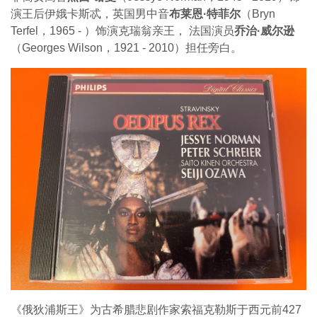
演王后伊娥卡斯忒，英国男中音
布莱恩·特菲尔
（Bryn
Terfel，1965 - ）饰演克瑞翁亲王， 法国演员
乔治·威尔逊
（Georges Wilson，1921 - 2010）担任旁白。
《俄狄浦斯王》为古希腊悲剧作家索福克勒斯于西元前427