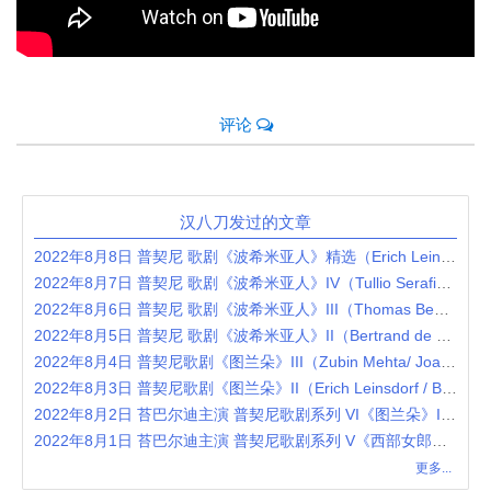
评论
汉八刀发过的文章
2022年8月8日 普契尼 歌剧《波希米亚人》精选（Erich Leinsdorf / Anna Moffo / Richard Tucker / Robert Merrill / Mary Costa）
2022年8月7日 普契尼 歌剧《波希米亚人》IV（Tullio Serafin / Renata Tebaldi / Carlo Bergonzi / Ettore Bastianini / Gianna D'Angelo）
2022年8月6日 普契尼 歌剧《波希米亚人》III（Thomas Beecham / Victoria de los Angeles / Jussi Björling / Robert Merrill / Lucine Amara）
2022年8月5日 普契尼 歌剧《波希米亚人》II（Bertrand de Billy / Anna Netrebko / Rolando Villazón / Nicole Cabell）
2022年8月4日 普契尼歌剧《图兰朵》III（Zubin Mehta/ Joan Sutherland / Pavarotti / Montserrat Caballé / London Philharmonic Orchestra）
2022年8月3日 普契尼歌剧《图兰朵》II（Erich Leinsdorf / Birgit Nilsson / Jussi Björling / Renata Tebaldi / Roma Opera Orchestra eand Chorus）
2022年8月2日 苔巴尔迪主演 普契尼歌剧系列 VI《图兰朵》I（Alberto Erede / Inge Borkh / Renata Tebaldi / Mario del Monaco）
2022年8月1日 苔巴尔迪主演 普契尼歌剧系列 V《西部女郎》（Franco Capuana / Renata Tebaldi / Mario del Monaco / Cornell MacNeil）
更多...