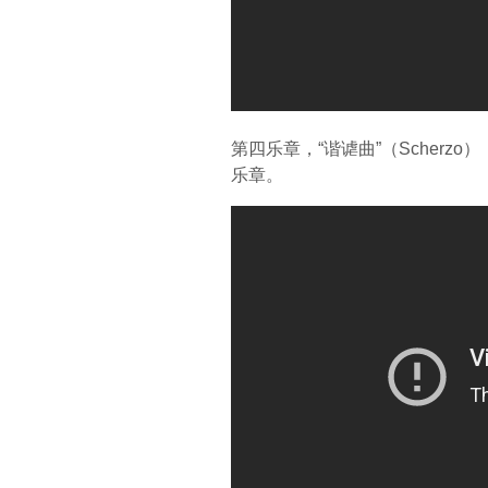
第四乐章，“谐谑曲”（Scher
乐章。