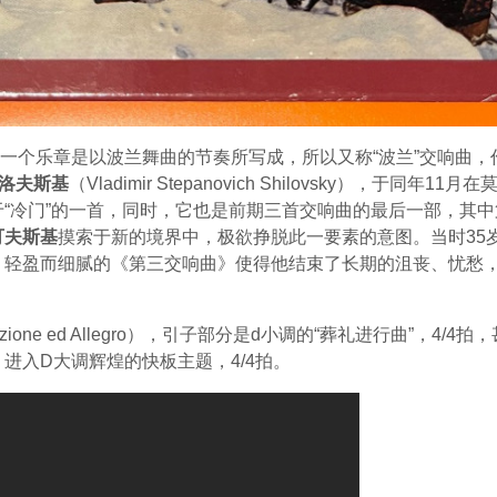
个乐章是以波兰舞曲的节奏所写成，所以又称“波兰”交响曲，作品
锡洛夫斯基
（Vladimir Stepanovich Shilovsky），于同
于“冷门”的一首，同时，它也是前期三首交响曲的最后一部，其
可夫斯基
摸索于新的境界中，极欲挣脱此一要素的意图。当时35
，轻盈而细腻的《第三交响曲》使得他结束了长期的沮丧、忧愁
uzione ed Allegro），引子部分是d小调的“葬礼进行曲”，
进入D大调辉煌的快板主题，4/4拍。