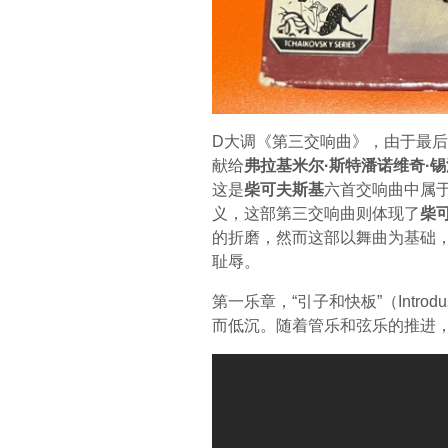
D大调《第三交响曲》，由于最后一
献给
弗拉基米尔·斯特潘诺维奇·
这是
柴可夫斯基
六首交响曲中属
义，这部第三交响曲则体现了
柴
的折磨，然而这部以舞曲为基础
耻辱。
第一乐章，“引子和快板”（Introd
而低沉。随着管乐和弦乐的推进，