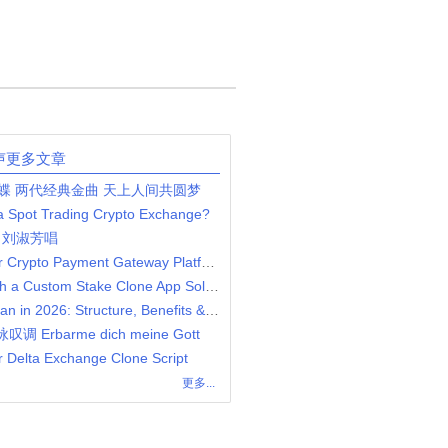
声更多文章
蝶 两代经典金曲 天上人间共圆梦
 a Spot Trading Crypto Exchange?
，刘淑芳唱
Step By Step Guide To Build Your Crypto Payment Gateway Platform
Scale Your iGaming Business with a Custom Stake Clone App Solution
Uni-Level MLM Compensation Plan in 2026: Structure, Benefits & Strategy
叹调 Erbarme dich meine Gott
r Delta Exchange Clone Script
更多...