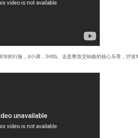
e），哀悼的行板，d小调，3/4拍。这是整首交响曲的核心乐章，