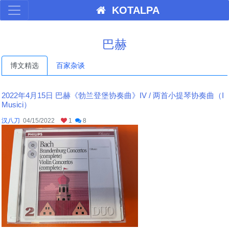
KOTALPA
巴赫
博文精选
百家杂谈
2022年4月15日 巴赫《勃兰登堡协奏曲》IV / 两首小提琴协奏曲（I
Musici）
汉八刀
04/15/2022
1
8