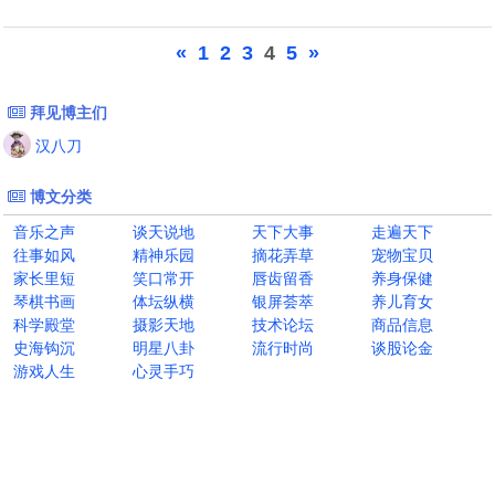
«
1
2
3
4
5
»
拜见博主们
汉八刀
博文分类
音乐之声
谈天说地
天下大事
走遍天下
往事如风
精神乐园
摘花弄草
宠物宝贝
家长里短
笑口常开
唇齿留香
养身保健
琴棋书画
体坛纵横
银屏荟萃
养儿育女
科学殿堂
摄影天地
技术论坛
商品信息
史海钩沉
明星八卦
流行时尚
谈股论金
游戏人生
心灵手巧