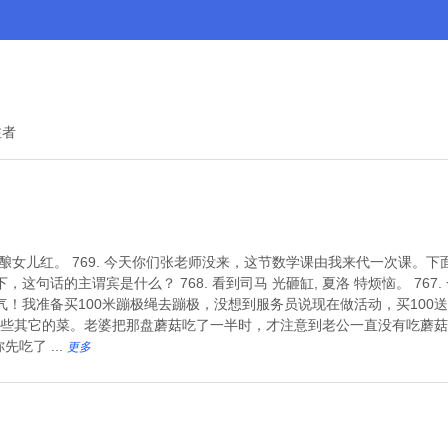
注者
年陈酿女儿红。 769. 今天你们张老师没来，这节数学课由我来代一次课。
这句话的主谓宾是什么？ 768. 看到司马 光砸缸, 夏洛 特烦恼。 76
！我准备买100米蹦极绳去蹦极，没想到服务员说现在做活动，买100送10
些其它的菜。老婆把那盘蘑菇吃了一半时，才注意到老公一直没有吃蘑菇， 
吃了 ...
更多