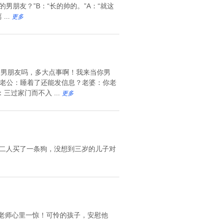
的男朋友？”B：“长的帅的。”A：“就这
..
更多
就一男朋友吗，多大点事啊！我来当你男
。老公：睡着了还能发信息？老婆：你老
过家门而不入 ...
更多
父妻二人买了一条狗，没想到三岁的儿子对
”老师心里一惊！可怜的孩子，安慰他