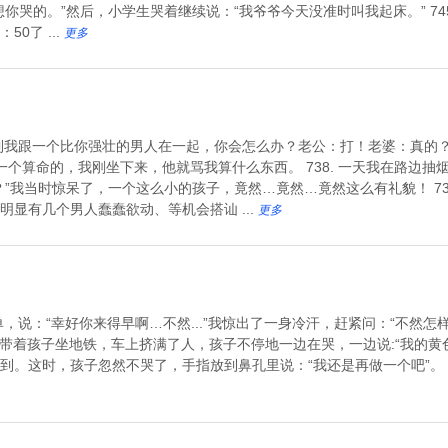
你哭的。”然后，小学生哭着继续说：“我爷爷今天没准时叫我起床。” 74
0了 ...
更多
上看到我跟一个比你强壮的男人在一起，你会怎么办？老公：打！老婆：真的
揍了一个算命的，我刚坐下来，他就骂我算什么东西。 738. 一天我在路边
”我当时惊呆了，一个这么小的孩子，竟然…竟然…竟然这么有礼貌！ 73
显有几个男人蠢蠢欲动、等机会搭讪 ...
更多
单，说：“幸好你来得早啊…不然...”我惊出了一身冷汗，赶紧问：“不然
个妈妈带着孩子坐地铁，车上挤满了人，孩子不停地一边在哭，一边说:“我的
。这时，孩子忽然不哭了，手指放到鼻孔里说：“我还是再做一个吧”。 7