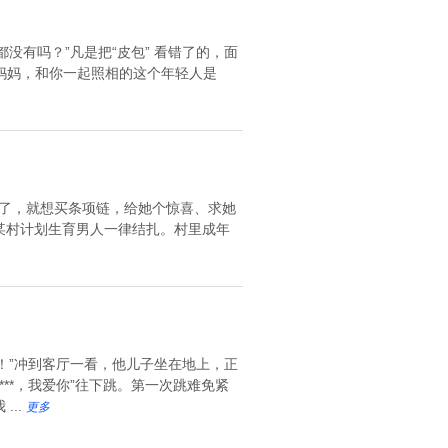
没有吗？”凡是把“皮包” 看错了的，面
：“妈妈，和你一起照相的这个年轻人是
吵架了，就想买条项链，给她个惊喜、求她
 某村计划生育男人一律结扎。村里成年
了！”冲到客厅一看，他儿子坐在地上，正
***，我爱你”往下跳。第一次跳难免紧
...
更多