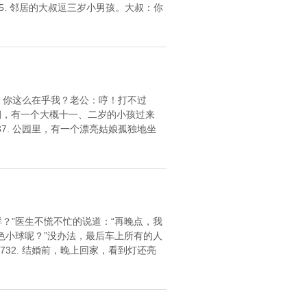
5. 邻居的大叔逗三岁小男孩。大叔：你
？你这么在乎我？老公：哼！打不过
抽烟，有一个大概十一、二岁的小孩过来
7. 公园里，有一个漂亮姑娘孤独地坐
怎样？”医生不慌不忙的说道：“再晚点，我
黄色小球呢？”没办法，最后车上所有的人
32. 结婚前，晚上回家，看到灯还亮