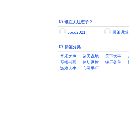
谁在关注恋子？
poco2021
黑弟进城
标签分类
音乐之声
谈天说地
天下大事
琴棋书画
体坛纵横
银屏荟萃
游戏人生
心灵手巧