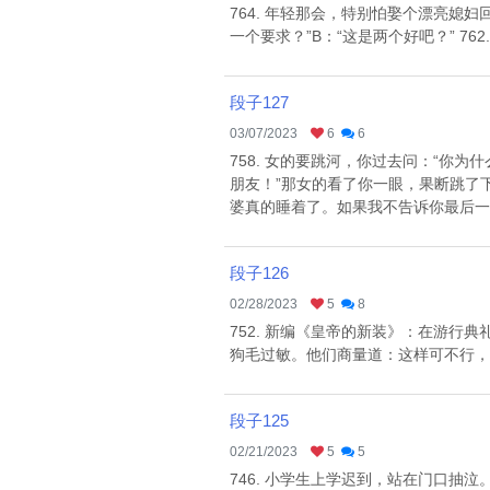
764. 年轻那会，特别怕娶个漂亮媳妇
一个要求？”B：“这是两个好吧？” 7
段子127
03/07/2023
6
6
758. 女的要跳河，你过去问：“你
朋友！”那女的看了你一眼，果断跳了下
婆真的睡着了。如果我不告诉你最后一条
段子126
02/28/2023
5
8
752. 新编《皇帝的新装》：在游行
狗毛过敏。他们商量道：这样可不行，儿
段子125
02/21/2023
5
5
746. 小学生上学迟到，站在门口抽