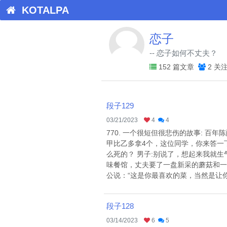
KOTALPA
恋子
-- 恋子如何不丈夫？
152 篇文章
2 关
段子129
03/21/2023
4
4
770. 一个很短但很悲伤的故事: 百
甲比乙多拿4个，这位同学，你来答一下，
么死的？ 男子:别说了，想起来我就生气
味餐馆，丈夫要了一盘新采的蘑菇和一
公说：“这是你最喜欢的菜，当然是让你先
段子128
03/14/2023
6
5