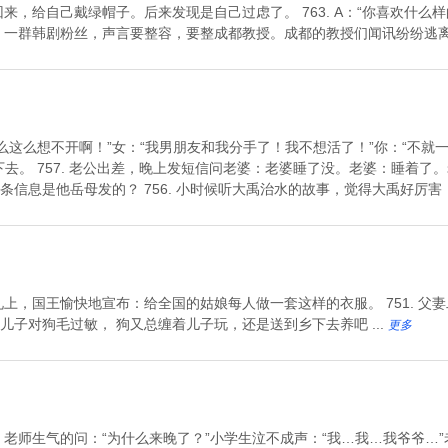
回来，给自己戴绿帽子。后来发现是自己过虑了。 763. A：“你喜欢什么样
62. 一群韩剧粉丝，声言要整容，要整成都教授。成都的教授们闻讯纷纷逃离 .
为什么这么想不开啊！”女：“我男朋友和我分手了！我不想活了！”你：“不
去。 757. 老公出差，晚上发短信问老婆：老婆睡了没。老婆：睡着了
信息是他岳母发的？ 756. 小时候听大禹治水的故事，觉得大禹好厉害：三
典礼上，国王愉快地宣布：给全国的姑娘每人做一套这样的衣服。 751. 
子对狗毛过敏， 狗又总缠着儿子玩，还是送到乡下去养吧 ...
更多
泣。老师生气的问：“为什么来晚了？”小学生泣不成声：“我…我…我爷爷…