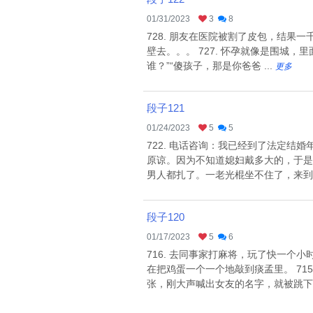
01/31/2023
3
8
728. 朋友在医院被割了皮包，结果
壁去。。。 727. 怀孕就像是围城
谁？”“傻孩子，那是你爸爸 ...
更多
段子121
01/24/2023
5
5
722. 电话咨询：我已经到了法定结
原谅。因为不知道媳妇戴多大的，于是半
男人都扎了。一老光棍坐不住了，来到计
段子120
01/17/2023
5
6
716. 去同事家打麻将，玩了快一个
在把鸡蛋一个一个地敲到痰孟里。 71
张，刚大声喊出女友的名字，就被跳下去