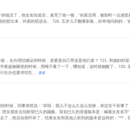
一千块钱没了，他女友知道后，臭骂了他一顿，“你真没用，被割时一点感觉都
，里面的想出来，外面的想进去。 726. 五岁儿子翻看影集，好奇地问妈妈
婚年龄，去办理结婚证的時候，老婆是自己带还是他们发？ 721. 和媳妇
夜趁她睡觉的时候，用绳子量了一下，哪知道，这时候她醒了... 720.
生办也要求结扎 ...
更多
小时的时候，同事突然说：“坏啦，我儿子这么久这么安静，肯定在干坏事
5. 陪女朋友去玩盼望已久的蹦极。策划已久的浪漫版本是：喊着女友名字“
了，然后自然吓坏了。结果女友和其他人听到的版本是这样的：“***，我 