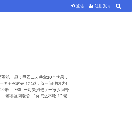
登陆
注册账号
下面看第一题：甲乙二人共拿10个苹果，
7. 一男子死后去了地狱，阎王问他因为什
米！ 766. 一对夫妇进了一家乡间野
老婆就问老公：“你怎么不吃？” 老