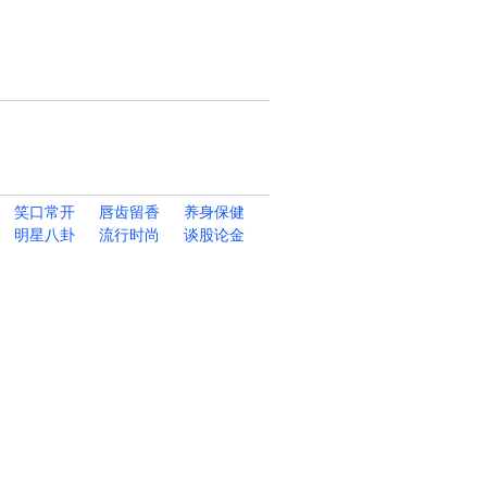
笑口常开
唇齿留香
养身保健
明星八卦
流行时尚
谈股论金