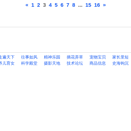
«
1
2
3
4
5
6
7
8
...
15
16
»
走遍天下
往事如风
精神乐园
摘花弄草
宠物宝贝
家长里短
养儿育女
科学殿堂
摄影天地
技术论坛
商品信息
史海钩沉