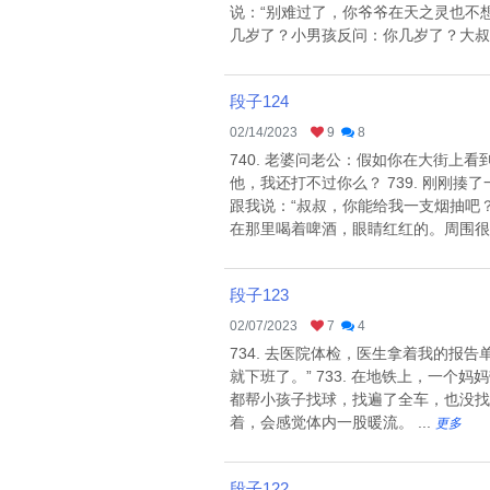
说：“别难过了，你爷爷在天之灵也不想
几岁了？小男孩反问：你几岁了？大叔：5
段子124
02/14/2023
9
8
740. 老婆问老公：假如你在大街
他，我还打不过你么？ 739. 刚刚
跟我说：“叔叔，你能给我一支烟抽吧？
在那里喝着啤酒，眼睛红红的。周围很明
段子123
02/07/2023
7
4
734. 去医院体检，医生拿着我的报告
就下班了。” 733. 在地铁上，一
都帮小孩子找球，找遍了全车，也没找到
着，会感觉体内一股暖流。 ...
更多
段子122