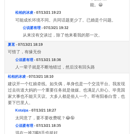
能。😀
松柏的冰凌
- 07/13/21 19:23
可能成长环境不同。共同话题更少了。已婚是个问题。
公说婆有理
- 07/13/21 19:32
从来没有交谈过，除了他来看我的那一次。
夏茗
- 07/13/21 18:19
可惜了，有缘无份
公说婆有理
- 07/13/21 18:36
人一辈子就是不断地错过，然后没有回头路
松柏的冰凌
- 07/13/21 18:10
建议开一个红娘牵线。如失偶，单身也是一个交流平台。我发现
过去街道大妈的一个重要任务就是做媒。也满足八卦心。毕竟国
家大事也不能天天议。大多人都是俗人一个。即有阳春白雪，也
要下巴里人。
Kotalpa
- 07/13/21 18:27
太同意了，要不要收费呢？😂🤪
公说婆有理
- 07/13/21 18:35
混在一堆7嘴8舌也挺好