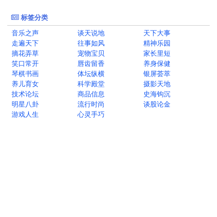
标签分类
音乐之声
谈天说地
天下大事
走遍天下
往事如风
精神乐园
摘花弄草
宠物宝贝
家长里短
笑口常开
唇齿留香
养身保健
琴棋书画
体坛纵横
银屏荟萃
养儿育女
科学殿堂
摄影天地
技术论坛
商品信息
史海钩沉
明星八卦
流行时尚
谈股论金
游戏人生
心灵手巧