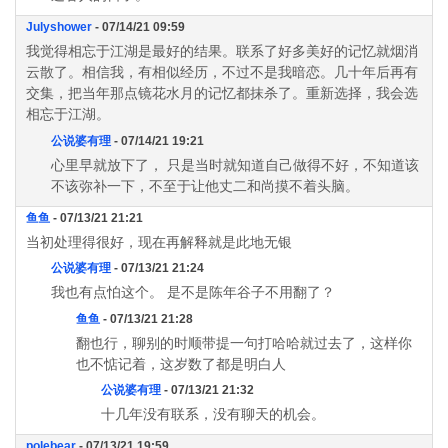
Julyshower
- 07/14/21 09:59
我觉得相忘于江湖是最好的结果。联系了好多美好的记忆就烟消
云散了。相信我，有相似经历，不过不是我暗恋。几十年后再有
交集，把当年那点镜花水月的记忆都抹杀了。重新选择，我会选
相忘于江湖。
公说婆有理
- 07/14/21 19:21
心里早就放下了， 只是当时就知道自己做得不好，不知道该
不该弥补一下，不至于让他丈二和尚摸不着头脑。
鱼鱼
- 07/13/21 21:21
当初处理得很好，现在再解释就是此地无银
公说婆有理
- 07/13/21 21:24
我也有点怕这个。 是不是陈年谷子不用翻了？
鱼鱼
- 07/13/21 21:28
翻也行，聊别的时顺带提一句打哈哈就过去了，这样你
也不惦记着，这岁数了都是明白人
公说婆有理
- 07/13/21 21:32
十几年没有联系，没有聊天的机会。
polebear
- 07/13/21 19:59