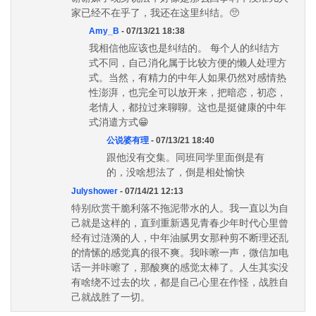
家已经不在乎了，我还在这里纠结。🥺
Amy_B
- 07/13/21 18:38
我相信他应该也是纠结的。 每个人的纠结方
式不同，自己消化属于比较方便的懒人处理方
式。当然，有精力的中年人如果仍然对感情热
性澎湃，也完全可以放开来，把暗恋，初恋，
老情人，都拉过来聊聊。这也是挺健康的中年
式消遣方式😁
公说婆有理
- 07/13/21 18:40
跟他没有交集。同班同学里面倒是有
的，没啥想法了，倒是相处愉快
Julyshower
- 07/14/21 12:13
特别欣赏干脆利落不拖泥带水的人。我一直以为自
己就是这样的，直到重新遇见青春少年时代心里曾
经有过涟漪的人，中年油腻男女那种剪不断理还乱
的情愫的感觉真的很不爽。我咔嚓一声，微信加电
话一并咔嚓了，那酸爽的感觉太棒了。人生其实没
有啥绕不过去的坎，都是自己心里在作怪，战胜自
己就战胜了一切。