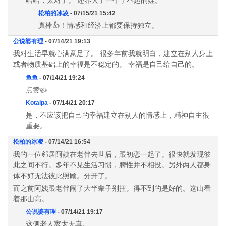
松柏的冰凌
- 07/15/21 15:42
真棒👍！情感和经济上都要保持独立。
公说婆有理
- 07/14/21 19:13
我对生活早就心满意足了。 很多年前我就明白，建立在别人身上
或者物质基础上的幸福是不稳定的。 幸福是自己给自己的。
鱼鱼
- 07/14/21 19:24
点赞👍
Kotalpa
- 07/14/21 20:17
是，不应该把自己的幸福建立在别人的情感上，精神自主很
重要。
松柏的冰凌
- 07/14/21 16:54
我的一位邻居阿姨在老伴去世后，跟初恋一起了。很快就发现彼
此之间不行。多年不见生活习惯，脾性并不相投。另外两人都身
体不好无法彼此照顾。分开了。
而之前阿姨跟老伴闹了大半辈子别扭。得不到的是好的。这山看
着那山高。
公说婆有理
- 07/14/21 19:17
这俩老人家太天真。