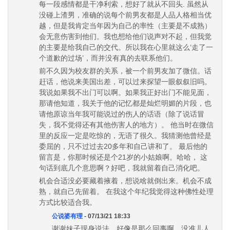
每一段感情都是干净利索，想好了就从不回头. 虽然从
没碰上渣男，准确的说每个前男友都是人品人格相当优
越，但是我肯定当年因为自己的率性（主要是不成熟）
会无意伤害到他们。我也想给他们说声对不起，但我觉
的主要是给我自己的交代。所以我在心里就这么‘走了一
个道歉的过场’，而并没有真的去联系他们。
前不久因为校友群的关系，被一个前男友加了微信。话
赶话，他说来美国出差，可以过来探望一眼叙叙旧吗。
我说如果我不出门可以啊。如果我正好出门不能见面，
那请他知道，我关于他的记忆都是灿烂明媚的片段，也
请他原谅当年我可能说过的伤人的话语（除了说话冒
失，我不觉得还有其他伤害人的地方）。 他当时在微信
里的反应一定是吃惊的，无语了很久。我猜测他曾经是
委屈的，只不过过去20多年和自己讲和了。 最后他的
留言是，你那时候还是个21岁的小姑娘啊。哈哈， 这
句话到底几个意思啊？好吧，我就留着自己消化吧。
机会合适没必要藏着掖着，想说啥就倒出来。机会不成
熟，就自己先留着。 在我这个年纪我觉得这种佛性处理
方式比较适合我。
公说婆有理
- 07/13/21 18:33
谢谢妹子现身说法，好像是那么回事啊，没准儿人