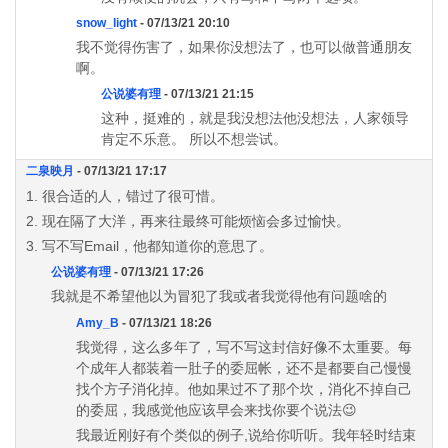
snow_light
- 07/13/21 20:10
我不觉得伤害了，如果你没想法了，也可以做普通朋友
啊。
公说婆有理
- 07/13/21 21:15
这种，挺难的，就是我没想法他没想法，人家领导
肯定不乐意。 所以不想尝试。
二泉映月
- 07/13/21 17:17
1. 很合适的人，错过了很可惜。
2. 现在隔了大洋，再来往最终可能烦恼会多过愉快。
3. 写不写Email，他都知道你的意思了。
公说婆有理
- 07/13/21 17:26
我就是不希望他以为冒犯了我或者我觉得他有问题啥的
Amy_B
- 07/13/21 18:26
我觉得，这么多年了，写不写这封信好像不太重要。每
个成年人都装着一肚子的委屈帐，还不是都要自己慢慢
找个方子消化掉。他如果过不了那个坎，消化不掉自己
的委屈，我感觉他应该早会来找你要个说法😉
我最近刚好有个类似的例子,说给你听听。我年轻时结束