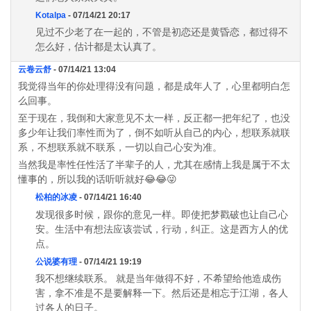
Kotalpa
- 07/14/21 20:17
见过不少老了在一起的，不管是初恋还是黄昏恋，都过得不
怎么好，估计都是太认真了。
云卷云舒
- 07/14/21 13:04
我觉得当年的你处理得没有问题，都是成年人了，心里都明白怎
么回事。
至于现在，我倒和大家意见不太一样，反正都一把年纪了，也没
多少年让我们率性而为了，倒不如听从自己的内心，想联系就联
系，不想联系就不联系，一切以自己心安为准。
当然我是率性任性活了半辈子的人，尤其在感情上我是属于不太
懂事的，所以我的话听听就好😂😂😜
松柏的冰凌
- 07/14/21 16:40
发现很多时候，跟你的意见一样。即使把梦戳破也让自己心
安。生活中有想法应该尝试，行动，纠正。这是西方人的优
点。
公说婆有理
- 07/14/21 19:19
我不想继续联系。 就是当年做得不好，不希望给他造成伤
害，拿不准是不是要解释一下。然后还是相忘于江湖，各人
过各人的日子。