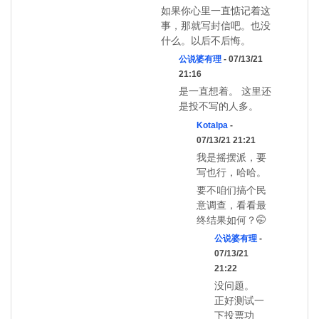
如果你心里一直惦记着这
事，那就写封信吧。也没
什么。以后不后悔。
公说婆有理
- 07/13/21
21:16
是一直想着。 这里还
是投不写的人多。
Kotalpa
-
07/13/21 21:21
我是摇摆派，要
写也行，哈哈。
要不咱们搞个民
意调查，看看最
终结果如何？🤭
公说婆有理
-
07/13/21
21:22
没问题。
正好测试一
下投票功