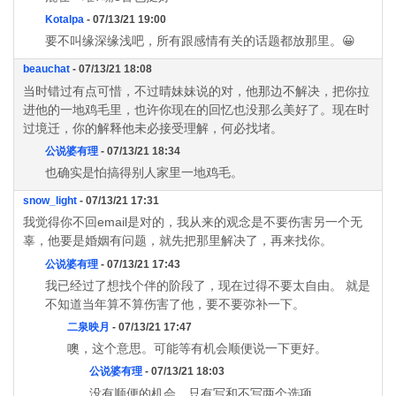
Kotalpa
- 07/13/21 19:00
要不叫缘深缘浅吧，所有跟感情有关的话题都放那里。😀
beauchat
- 07/13/21 18:08
当时错过有点可惜，不过晴妹妹说的对，他那边不解决，把你拉
进他的一地鸡毛里，也许你现在的回忆也没那么美好了。现在时
过境迁，你的解释他未必接受理解，何必找堵。
公说婆有理
- 07/13/21 18:34
也确实是怕搞得别人家里一地鸡毛。
snow_light
- 07/13/21 17:31
我觉得你不回email是对的，我从来的观念是不要伤害另一个无
辜，他要是婚姻有问题，就先把那里解决了，再来找你。
公说婆有理
- 07/13/21 17:43
我已经过了想找个伴的阶段了，现在过得不要太自由。 就是
不知道当年算不算伤害了他，要不要弥补一下。
二泉映月
- 07/13/21 17:47
噢，这个意思。可能等有机会顺便说一下更好。
公说婆有理
- 07/13/21 18:03
没有顺便的机会，只有写和不写两个选项。