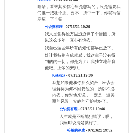
哈哈，看来其实你心里是想写的，只是需要我
们推一把壮个胆。要不，折中一下，你就写信
寒暄一下？😀
公说婆有理
- 07/13/21 19:29
我只是觉得他万里迢迢奔了个懵圈，所
以这么多年一直心有愧疚。
我自己这些年所有的烦恼都早已放下。
娃让我特别有成就感，我这辈子没有得
到的的一切，都是为了让我独立地养育
他吧。上帝的安排。
Kotalpa
- 07/13/21 19:36
我想如果他和你那么契合，应该会
理解你为何不回复他的，所以不必
内疚，你对他来说，一定是一道美
丽的风景，安静的守护就好了。
公说婆有理
- 07/13/21 19:46
人生就是不断地犯错误，哎，
我当时说清楚就好了。
松柏的冰凌
- 07/13/21 19:52