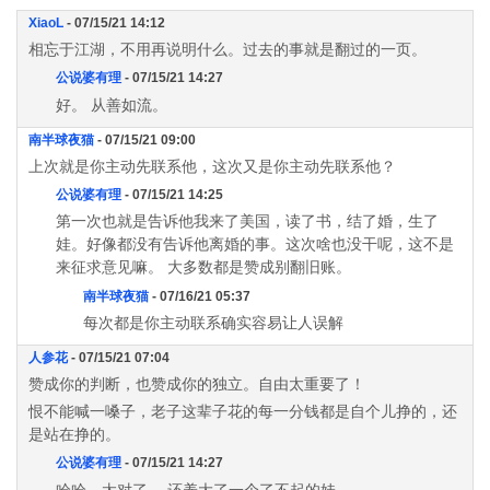
XiaoL
- 07/15/21 14:12
相忘于江湖，不用再说明什么。过去的事就是翻过的一页。
公说婆有理
- 07/15/21 14:27
好。 从善如流。
南半球夜猫
- 07/15/21 09:00
上次就是你主动先联系他，这次又是你主动先联系他？
公说婆有理
- 07/15/21 14:25
第一次也就是告诉他我来了美国，读了书，结了婚，生了
娃。好像都没有告诉他离婚的事。这次啥也没干呢，这不是
来征求意见嘛。 大多数都是赞成别翻旧账。
南半球夜猫
- 07/16/21 05:37
每次都是你主动联系确实容易让人误解
人参花
- 07/15/21 07:04
赞成你的判断，也赞成你的独立。自由太重要了！
恨不能喊一嗓子，老子这辈子花的每一分钱都是自个儿挣的，还
是站在挣的。
公说婆有理
- 07/15/21 14:27
哈哈，太对了。 还养大了一个了不起的娃。