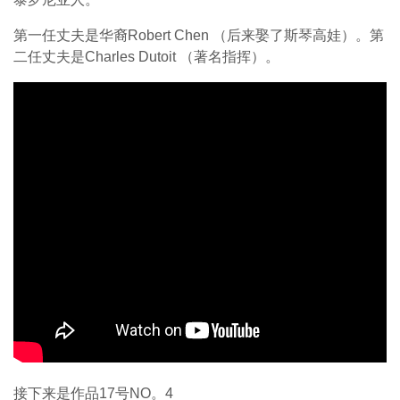
第一任丈夫是华裔Robert Chen （后来娶了斯琴高娃）。第
二任丈夫是Charles Dutoit （著名指挥）。
接下来是作品17号NO。4