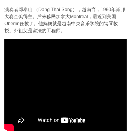
演奏者邓泰山 （Dang Thai Song），越南裔，1980年肖邦
大赛金奖得主。后来移民加拿大Montreal，最近到美国
Oberlin任教了。他妈妈就是越南中央音乐学院的钢琴教
授。外祖父是留法的工程师。