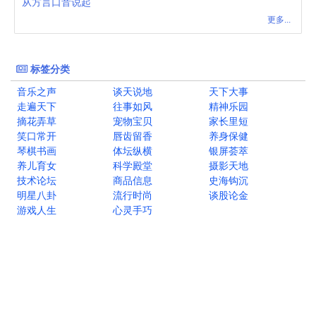
从方言口音说起
更多...
标签分类
音乐之声
谈天说地
天下大事
走遍天下
往事如风
精神乐园
摘花弄草
宠物宝贝
家长里短
笑口常开
唇齿留香
养身保健
琴棋书画
体坛纵横
银屏荟萃
养儿育女
科学殿堂
摄影天地
技术论坛
商品信息
史海钩沉
明星八卦
流行时尚
谈股论金
游戏人生
心灵手巧