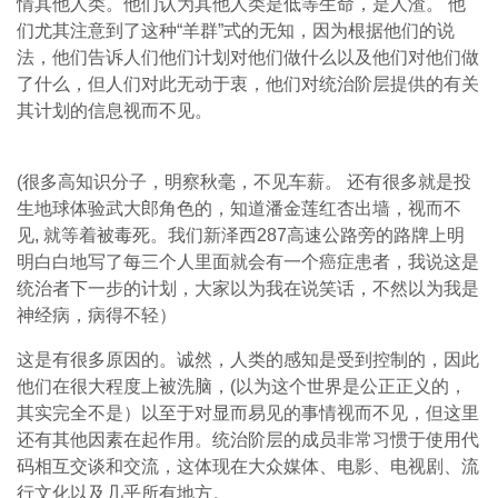
情其他人类。他们认为其他人类是低等生命，是人渣。 他
们尤其注意到了这种“羊群”式的无知，因为根据他们的说
法，他们告诉人们他们计划对他们做什么以及他们对他们做
了什么，但人们对此无动于衷，他们对统治阶层提供的有关
其计划的信息视而不见。
(很多高知识分子，明察秋毫，不见车薪。 还有很多就是投
生地球体验武大郎角色的，知道潘金莲红杏出墙，视而不
见, 就等着被毒死。我们新泽西287高速公路旁的路牌上明
明白白地写了每三个人里面就会有一个癌症患者，我说这是
统治者下一步的计划，大家以为我在说笑话，不然以为我是
神经病，病得不轻）
这是有很多原因的。诚然，人类的感知是受到控制的，因此
他们在很大程度上被洗脑，(以为这个世界是公正正义的，
其实完全不是）以至于对显而易见的事情视而不见，但这里
还有其他因素在起作用。统治阶层的成员非常习惯于使用代
码相互交谈和交流，这体现在大众媒体、电影、电视剧、流
行文化以及几乎所有地方。