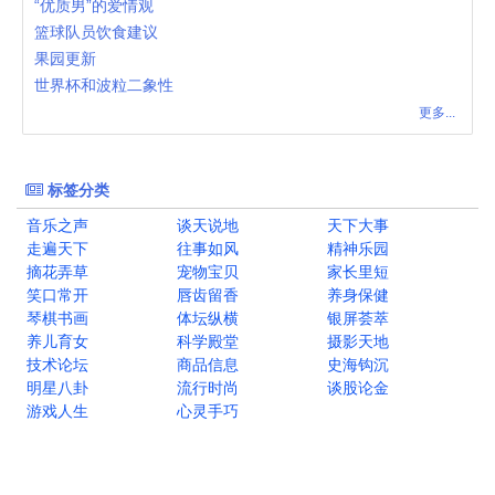
“优质男”的爱情观
篮球队员饮食建议
果园更新
世界杯和波粒二象性
更多...
标签分类
音乐之声
谈天说地
天下大事
走遍天下
往事如风
精神乐园
摘花弄草
宠物宝贝
家长里短
笑口常开
唇齿留香
养身保健
琴棋书画
体坛纵横
银屏荟萃
养儿育女
科学殿堂
摄影天地
技术论坛
商品信息
史海钩沉
明星八卦
流行时尚
谈股论金
游戏人生
心灵手巧