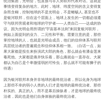
统治集团，光明会，也直接与非人类联邦代表对话。这就是
事情变得复杂的地方。此时，地球、纬度空间的含义变得复
杂而含糊，控制地球的不是光明会，不是蜥蜴人, 甚至也不
是银河联邦，但在这个层面上，地球上发生的一切都必须遵
守与联邦旁观者和地球的守护者——人类自己——达成的协
议。因为光明会用所谓的“宇宙基本法则”来回复银河联邦，
例如上面提到的业力、二元性和平衡。需要注意的是，那些
掌控地球的人，也就是光明会成员，他们的信仰体系与联邦
高层统治者的普遍观念和信仰体系相一致。（白话一点，如
果大家都是投生来扮演武大郎的角色，那么就会有潘金莲来
毒死他。大家都是痛并快乐着，那么痛就会一直存在。大家
都认为自己是个卑微懦弱的可怜虫，那么就不可能有狮子的
待遇）
因为银河联邦本身并非地球的最终统治者，所以化身为地球
上那些不幸的弱小人类的人们才是地球的最终统治者。那些
朴实的、真正的人，而不是幕后操纵者，才是地球的最终统
治者，因此也是他们自身体验的最终统治者。