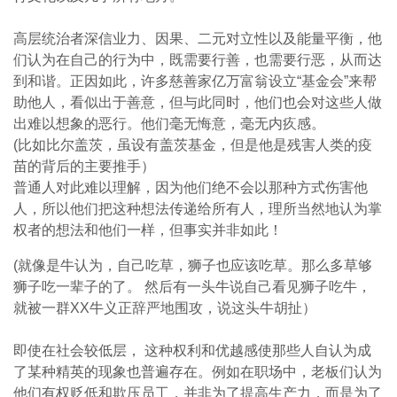
高层统治者深信业力、因果、二元对立性以及能量平衡，他
们认为在自己的行为中，既需要行善，也需要行恶，从而达
到和谐。正因如此，许多慈善家亿万富翁设立“基金会”来帮
助他人，看似出于善意，但与此同时，他们也会对这些人做
出难以想象的恶行。他们毫无悔意，毫无内疚感。
(比如比尔盖茨，虽设有盖茨基金，但是他是残害人类的疫
苗的背后的主要推手）
普通人对此难以理解，因为他们绝不会以那种方式伤害他
人，所以他们把这种想法传递给所有人，理所当然地认为掌
权者的想法和他们一样，但事实并非如此！
(就像是牛认为，自己吃草，狮子也应该吃草。那么多草够
狮子吃一辈子的了。 然后有一头牛说自己看见狮子吃牛，
就被一群XX牛义正辞严地围攻，说这头牛胡扯）
即使在社会较低层， 这种权利和优越感使那些人自认为成
了某种精英的现象也普遍存在。例如在职场中，老板们认为
他们有权贬低和欺压员工，并非为了提高生产力，而是为了