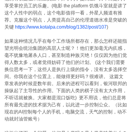
享受掌控员工的乐趣。(电影 the platform 饥饿斗室就是讲了
这个人性中的弱点，这个电影值得一看，外星人频道有推
荐。克服这个弱点，人类提高自己的伦理道德水准是突破的
关键
https://www.kotalpa.com/blog/1382/post/107
)
如果这种情况几乎在每个工作场所都存在，那么怎样还能指
望光明会统治集团的高层人士呢？！他们更加毫无内疚感，
毫不犹豫地屠杀人口，甚至制造种族灭绝！仅仅因为他们觉
得人数太多，或者觉得妨碍了他们的计划。 (这个我们需要
换位思考一下，这些人是执行上级的指令，没有太多选择空
间。你我在这个位置上，能做得更好吗？很难讲。 这篇文
章发表的时候是数年前。后来的进程可以看到，银河联邦的
操纵起了主导性的作用。下面的人类的棋子没有太大作用，
不听话就被换。大家都是混口饭吃)
更不用说，他们总是将
所有最先进的技术据为己有，以此进一步控制公众。（比如
现在的AI控制每个人的手机，电脑交流，天气的控制，动不
动就封油管账号）