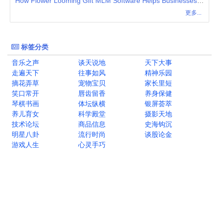
How Flower Looming Gift MLM Software Helps Businesses Streamline Gift-Based Network Marketing
更多...
标签分类
音乐之声
谈天说地
天下大事
走遍天下
往事如风
精神乐园
摘花弄草
宠物宝贝
家长里短
笑口常开
唇齿留香
养身保健
琴棋书画
体坛纵横
银屏荟萃
养儿育女
科学殿堂
摄影天地
技术论坛
商品信息
史海钩沉
明星八卦
流行时尚
谈股论金
游戏人生
心灵手巧