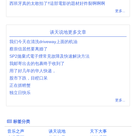
西班牙真的太敢拍了‼️這部電影的題材好炸裂啊啊啊
更多...
谈天说地更多文章
我们今天在清洗driveway上面的机油
蔡崇信居然要离婚了
SP2拋棄式電子煙常見故障及快速解決方法
我邮寄出去的包裹终于收到了
用了好几年的华人快递，
股市下跌，目瞪口呆
正在抓螃蟹
独立日快乐
更多...
标签分类
音乐之声
谈天说地
天下大事