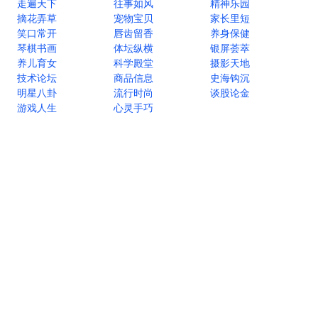
走遍天下
往事如风
精神乐园
摘花弄草
宠物宝贝
家长里短
笑口常开
唇齿留香
养身保健
琴棋书画
体坛纵横
银屏荟萃
养儿育女
科学殿堂
摄影天地
技术论坛
商品信息
史海钩沉
明星八卦
流行时尚
谈股论金
游戏人生
心灵手巧