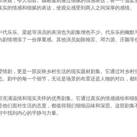
和乐观，令人动容。魏晓璇则通过细腻的情感表达，将一个温柔
真实的情感和细腻的表达，使观众感受到两人之间深厚的感情。
中代乐乐、梁超等演员的表演也为剧集增色不少。代乐乐的幽默
为剧情增添了一份厚重感。其他演员如陈翰宾、邓力源、庄颖等
爱情剧，更是一部反映乡村生活的现实题材剧集。它通过对乡村
态。剧中的每一个细节，无论是场景的布置还是人物的对白，都
部充满温情和现实关怀的优秀剧集。它通过真实的情感描绘和细
是他们面对生活的态度，都值得我们细细品味和深思。这部剧集
村中找到内心的平静与力量。