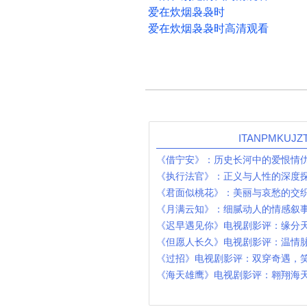
爱在炊烟袅袅时
爱在炊烟袅袅时高清观看
ITANPMKUJ
《借宁安》：历史长河中的爱恨情
《执行法官》：正义与人性的深度
《君面似桃花》：美丽与哀愁的交
《月满云知》：细腻动人的情感叙
《迟早遇见你》电视剧影评：缘分
《但愿人长久》电视剧影评：温情
《过招》电视剧影评：双穿奇遇，
《海天雄鹰》电视剧影评：翱翔海