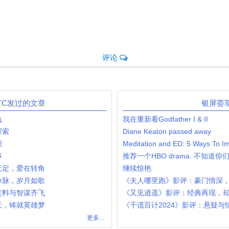
评论
ZTC发过的文章
银屏荟
仇
我在重新看Godfather I & II
探索
Diane Keaton passed away
织
Meditation and ED: 5 Ways To I
事
推荐一个HBO drama. 不知道你们看
天定，爱在转角
继续惊艳
脉脉，岁月如歌
《夫人哪里跑》影评：豪门情深
笑料与智谋齐飞
《又见逍遥》影评：经典再现，
天，铸就英雄梦
《千谎百计2024》影评：悬疑与
更多...