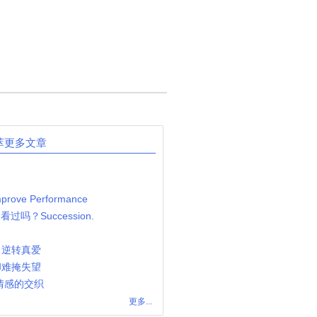
萃更多文章
mprove Performance
过吗？Succession.
，逆转真爱
却难掩失望
情感的交织
更多...