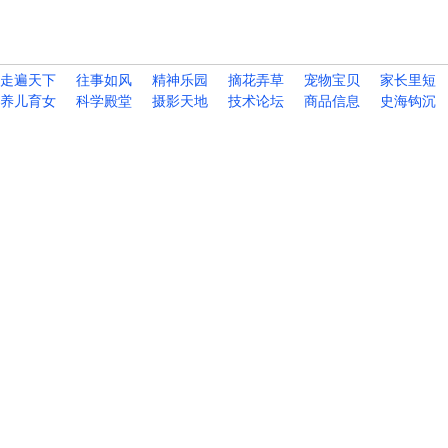
走遍天下
往事如风
精神乐园
摘花弄草
宠物宝贝
家长里短
养儿育女
科学殿堂
摄影天地
技术论坛
商品信息
史海钩沉