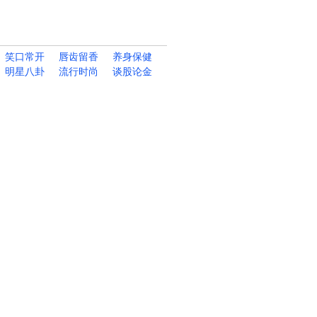
笑口常开
唇齿留香
养身保健
明星八卦
流行时尚
谈股论金