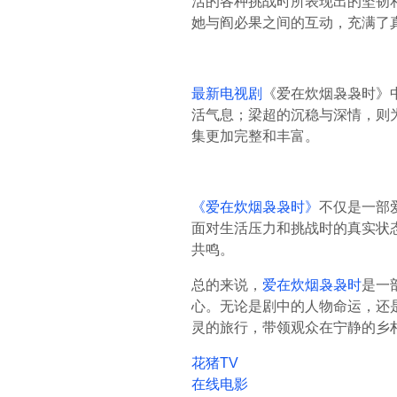
活的各种挑战时所表现出的坚韧
她与阎必果之间的互动，充满了
最新电视剧
《爱在炊烟袅袅时》
活气息；梁超的沉稳与深情，则
集更加完整和丰富。
《爱在炊烟袅袅时》
不仅是一部
面对生活压力和挑战时的真实状
共鸣。
总的来说，
爱在炊烟袅袅时
是一
心。无论是剧中的人物命运，还
灵的旅行，带领观众在宁静的乡
花猪TV
在线电影