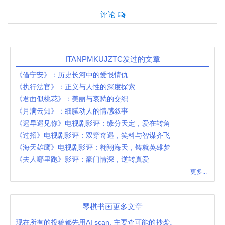
评论
ITANPMKUJZTC发过的文章
《借宁安》：历史长河中的爱恨情仇
《执行法官》：正义与人性的深度探索
《君面似桃花》：美丽与哀愁的交织
《月满云知》：细腻动人的情感叙事
《迟早遇见你》电视剧影评：缘分天定，爱在转角
《过招》电视剧影评：双穿奇遇，笑料与智谋齐飞
《海天雄鹰》电视剧影评：翱翔海天，铸就英雄梦
《夫人哪里跑》影评：豪门情深，逆转真爱
更多...
琴棋书画更多文章
现在所有的投稿都先用AI scan, 主要查可能的抄袭。