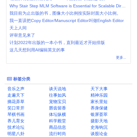
Why Stair Step MLM Software is Essential for Scalable Direct Selling Businesses
我目前为止出版的书，图像大小比例按实际封面大小比例。
我一直误把Copy Editor/Manuscript Editor叫做English Editor
天上人间
评审意见来了
计划2022年出版的一本小书，直到最近才开始排版
这几天想到用AI编辑英文的事
更多...
标签分类
音乐之声
谈天说地
天下大事
走遍天下
往事如风
精神乐园
摘花弄草
宠物宝贝
家长里短
笑口常开
唇齿留香
养身保健
琴棋书画
体坛纵横
银屏荟萃
养儿育女
科学殿堂
摄影天地
技术论坛
商品信息
史海钩沉
明星八卦
流行时尚
谈股论金