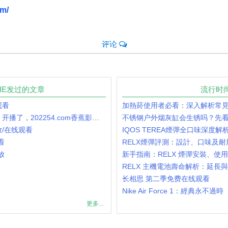
om/
评论
VIE发过的文章
流行时
观看
加熱菸使用者必看：深入解析常
杨紫的最新电视剧《长相思第二季》开播了，202254.com香蕉影视在线免费观看。
不锈钢户外烟灰缸会生锈吗？先
/在线观看
IQOS TEREA煙彈全口味深度解
看
RELX煙彈評測：設計、口味及耐
放
新手指南：RELX 煙彈安裝、使
RELX 主機電池壽命解析：延長
长相思 第二季免费在线观看
Nike Air Force 1：經典永不過時
更多...