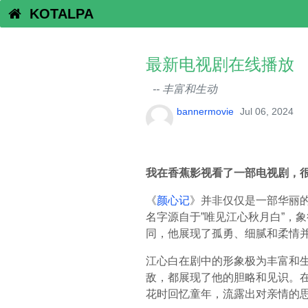
KOTALPA
最新电视剧在线播放
-- 丰富和生动
bannermovie
Jul 06, 2024
我在香蕉影视看了一部电视剧，很
《
颜心记
》并非仅仅是一部华丽
名字源自于”唯见江心秋月白”，
同，他展现了孤勇、细腻和柔情
江心白在剧中的形象极为丰富和
敌，都展现了他的胆略和见识。
花时回忆童年，流露出对亲情的