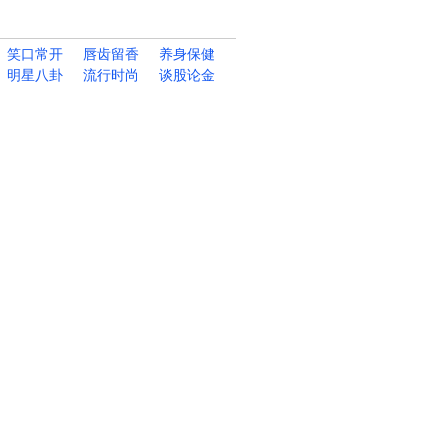
笑口常开
唇齿留香
养身保健
明星八卦
流行时尚
谈股论金