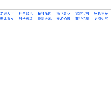
走遍天下
往事如风
精神乐园
摘花弄草
宠物宝贝
家长里短
养儿育女
科学殿堂
摄影天地
技术论坛
商品信息
史海钩沉