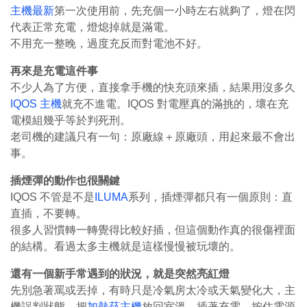
主機最新
第一次使用前，先充個一小時左右就夠了，燈在閃
代表正常充電，燈熄掉就是滿電。
不用充一整晚，過度充反而對電池不好。
再來是充電這件事
不少人為了方便，直接拿手機的快充頭來插，結果用沒多久
IQOS 主機
就充不進電。IQOS 對電壓真的滿挑的，壞在充
電模組幾乎等於判死刑。
老司機的建議只有一句：原廠線＋原廠頭，用起來最不會出
事。
插煙彈的動作也很關鍵
IQOS 不管是不是
ILUMA
系列，插煙彈都只有一個原則：直
直插，不要轉。
很多人習慣轉一轉覺得比較好插，但這個動作真的很傷裡面
的結構。看過太多主機就是這樣慢慢被玩壞的。
還有一個新手常遇到的狀況，就是突然亮紅燈
先別急著罵或丟掉，有時只是冷氣房太冷或天氣變化大，主
機誤判狀態。把
加熱菸主機
放回室溫，插著充電，按住電源