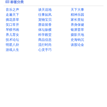
标签分类
音乐之声
谈天说地
天下大事
走遍天下
往事如风
精神乐园
摘花弄草
宠物宝贝
家长里短
笑口常开
唇齿留香
养身保健
琴棋书画
体坛纵横
银屏荟萃
养儿育女
科学殿堂
摄影天地
技术论坛
商品信息
史海钩沉
明星八卦
流行时尚
谈股论金
游戏人生
心灵手巧