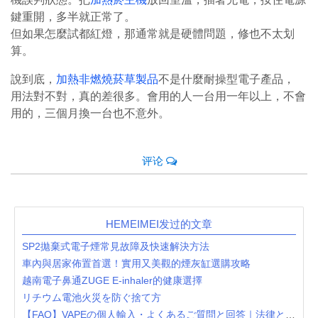
鍵重開，多半就正常了。
但如果怎麼試都紅燈，那通常就是硬體問題，修也不太划
算。
說到底，
加熱非燃燒菸草製品
不是什麼耐操型電子產品，
用法對不對，真的差很多。會用的人一台用一年以上，不會
用的，三個月換一台也不意外。
评论
HEMEIMEI发过的文章
SP2拋棄式電子煙常見故障及快速解決方法
車內與居家佈置首選！實用又美觀的煙灰缸選購攻略
越南電子鼻通ZUGE E-inhaler的健康選擇
リチウム電池火災を防ぐ捨て方
【FAQ】VAPEの個人輸入・よくあるご質問と回答｜法律と税関のルールまとめ