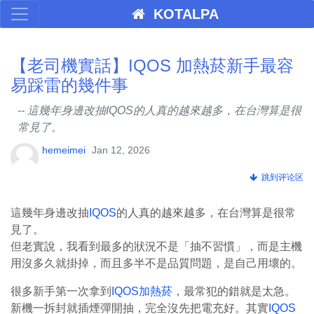
KOTALPA
【老司機實話】IQOS 加熱菸新手最容
易踩雷的幾件事
-- 這幾年身邊改抽IQOS的人真的越來越多，在台灣算是很
常見了。
hemeimei
Jan 12, 2026
跳到评论区
這幾年身邊改抽
IQOS
的人真的越來越多，在台灣算是很常
見了。
但老實說，我看到最多的狀況不是「抽不習慣」，而是主機
用沒多久就掛掉，而且多半不是品質問題，是自己用壞的。
很多新手第一次拿到
IQOS加熱菸
，最常犯的錯就是太急。
新機一拆封就插煙彈開抽，完全沒先把電充好。其實
IQOS