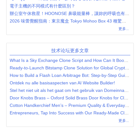
電子主機的不同模式有什麼區別？
辦公室午休救星！HOONOSE 鼻吸能量棒，讓妳的呼吸也有「花香薄荷」感
2026 味蕾覺醒指南：東京魔盒 Tokyo Mohoo Box 43 種驚喜口味深度評測
更多...
技术论坛更多文章
What Is a Sky Exchange Clone Script and How Can It Boost Your Betting Business?
Ready-to-Launch Bitstamp Clone Solution for Global Crypto Markets
How to Build a Flash Loan Arbitrage Bot: Step-by-Step Guide for DeFi Entrepreneurs
Ontdek nu alle basisaspecten van AI Website Builder!
Stel het niet uit als het gaat om het gebruik van Domeinnaam Registreren
Door Knobs Brass – Oxford Solid Brass Door Knobs for Classic & Elegant Interiors
Cotton Handkerchief Men’s – Premium Quality & Everyday Essentials at Frishay
Entrepreneurs, Tap Into Success with Our Ready-Made Clone Script for Instant Deployment
更多...