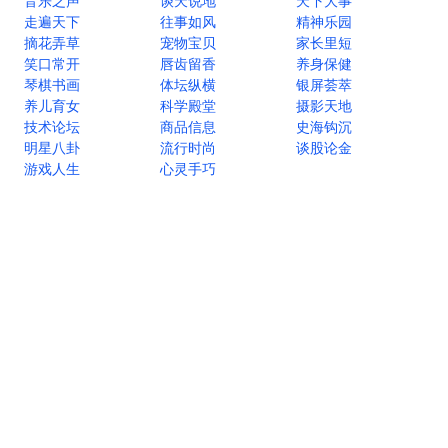
音乐之声
谈天说地
天下大事
走遍天下
往事如风
精神乐园
摘花弄草
宠物宝贝
家长里短
笑口常开
唇齿留香
养身保健
琴棋书画
体坛纵横
银屏荟萃
养儿育女
科学殿堂
摄影天地
技术论坛
商品信息
史海钩沉
明星八卦
流行时尚
谈股论金
游戏人生
心灵手巧