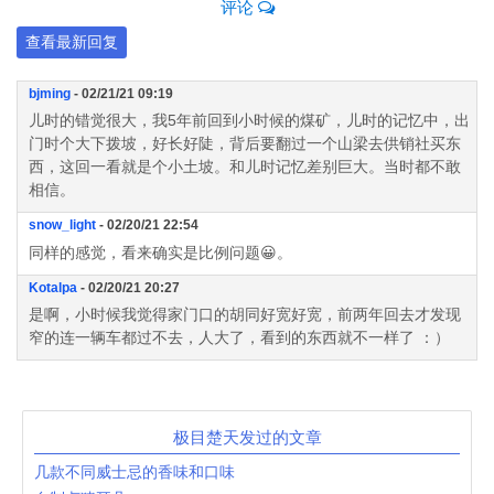
评论
查看最新回复
bjming
- 02/21/21 09:19
儿时的错觉很大，我5年前回到小时候的煤矿，儿时的记忆中，出
门时个大下拨坡，好长好陡，背后要翻过一个山梁去供销社买东
西，这回一看就是个小土坡。和儿时记忆差别巨大。当时都不敢
相信。
snow_light
- 02/20/21 22:54
同样的感觉，看来确实是比例问题😀。
Kotalpa
- 02/20/21 20:27
是啊，小时候我觉得家门口的胡同好宽好宽，前两年回去才发现
窄的连一辆车都过不去，人大了，看到的东西就不一样了 ：）
极目楚天发过的文章
几款不同威士忌的香味和口味