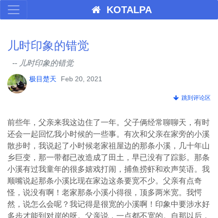
KOTALPA
儿时印象的错觉
-- 儿时印象的错觉
极目楚天
Feb 20, 2021
跳到评论区
前些年，父亲来我这边住了一年。父子俩经常聊聊天，有时
还会一起回忆我小时候的一些事。有次和父亲在家旁的小溪
散步时，我说起了小时候老家祖屋边的那条小溪，几十年山
乡巨变，那一带都已改造成了田土，早已没有了踪影。那条
小溪有过我童年的很多嬉戏打闹，捕鱼捞虾和欢声笑语。我
顺嘴说起那条小溪比现在家边这条要宽不少。父亲有点奇
怪，说没有啊！老家那条小溪小得很，顶多两米宽。我愕
然，说怎么会呢？我记得是很宽的小溪啊！印象中要涉水好
多步才能到对岸的呀。父亲说，一点都不宽的。自那以后，