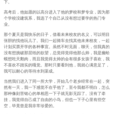
下。
高考后，他如愿的以高分进入了他的梦校和梦专业，因为那
个学校没建筑系，我选了个自己从没有想过要学的热门专
业。
那个夏天是我快乐的日子，借着未来校友的名义，可以明目
张胆的找他玩儿了。我们一起骑车去找其他未来校友，一起
计划买票开学的各种事宜。虽然不时见面，聊天，但我真的
没有想挑破那层纸的欲望，总觉得觉得他那么帅，我是癞蛤
蟆想吃天鹅肉，而且我觉得太帅的会有很多女孩子喜欢，我
不喜欢不踏实的嘎觉。那时只要看到他，我就心满意足了，
我可以耐心的等待水到渠成。
当然我们进入了同一所大学，开始几个老乡经常在一起，突
然有一天，我一下感觉不在乎他了，至今我都不明白，怎么
那种像刻苦铭心的单相思一下子就无影无踪了。没有了牵
挂，我觉得自己成了自由的小鸟，但也一下子心里有些空
空，毕竟曾是我非常珍爱的。