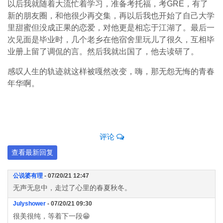
以后我就随着大流忙着学习，准备考托福，考GRE，有了
新的朋友圈，和他很少再交集，再以后我也开始了自己大学
里甜蜜但没成正果的恋爱，对他更是相忘于江湖了。最后一
次见面是毕业时，几个老乡在他宿舍里玩儿了很久，互相毕
业册上留了调侃的言。然后我就出国了，他去读研了。
感叹人生的轨迹就这样被嘎然改变，嗨，那无怨无悔的青春
年华啊。
评论
查看最新回复
公说婆有理
- 07/20/21 12:47
无声无息中，走过了心里的春夏秋冬。
Julyshower
- 07/20/21 09:30
很美很纯，等着下一段😁