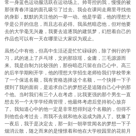
常一身蓝色运动服活跃在运动场上。帅哥控的我，慢慢的被
那张青春洋溢的面孔吸引了过去。我会在课间走廊里寻找他
的身影，默默的关注他的一举一动。他是学霸，他的理想大
学是公开的信息，而且志在必得。我虽然暗恋他，但对他要
去的大学毫无兴趣，我要去追逐我的建筑梦，幻想着自己的
作品也可以有一天在哪里让大家叹为观止。
虽然心中有他，但高中生活还是忙忙碌碌的，除了例行的学
习，武的迷上了乒乓球，文的那琼瑶，金庸，三毛源源而
来。我是自制力比较强的，那份暗恋只留在自己心中。高三
的后半学期刚开学，他的理想大学招生老师给我们学校带来
了一个保送名额，我有资格选择这个名额，一个抉择一下子
摆到了我的面前，是追求自己的梦想还是追随自己心中的那
个他。当时我们有三个人在考虑，比我更强的那个男生一直
想去另一个大学学经商管理，他最终考虑后坚持初心放弃
了。我知道心中的他一定是非常想得到这个名额的，但得不
到他也会考过去，而我不去就和他永远成为路人了。犹豫了
一夜后，我于是决定去，那一刻一朝举世闻名的梦想一下子
烟消云散，随之而来的是憧憬着和他在大学校园里的花前月