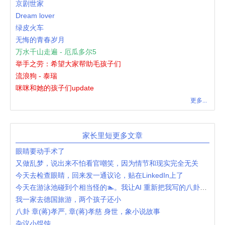
京剧世家
Dream lover
绿皮火车
无悔的青春岁月
万水千山走遍 - 厄瓜多尔5
举手之劳：希望大家帮助毛孩子们
流浪狗 - 泰瑞
咪咪和她的孩子们update
更多...
家长里短更多文章
眼睛要动手术了
又做乱梦，说出来不怕看官嘲笑，因为情节和现实完全无关
今天去检查眼睛，回来发一通议论，贴在LinkedIn上了
今天在游泳池碰到个相当怪的🏊。我让AI 重新把我写的八卦了一下。
我一家去德国旅游，两个孩子还小
八卦 章(蒋)孝严, 章(蒋)孝慈 身世，象小说故事
杂议小馄饨