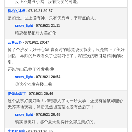
反正不是丑小鸭，没有突变的可能。
松柏的冰凌
- 07/19/21 20:57
是幻觉。世上没有神。只有优秀点，平庸点的人。
snow_light
- 07/19/21 21:11
暗恋都是把对方美好化
云卷云舒
- 07/19/21 20:47
抢了个沙发，好开心😃 青春时的感觉说变就变，只是留下了美好
回忆！再帅的外表看久了也就习惯了，深层次的吸引是精神的吸
引。
还以为自己抢了沙发😂😂
snow_light
- 07/19/21 20:54
你这个沙发在楼上😀
伊甸de園丁
- 07/19/21 20:46
这个故事好美好啊！和暗恋入了同一所大学，还没有捅破却能心
无芥蒂地玩耍，然后竟然坦荡荡地没有然后了！
snow_light
- 07/19/21 20:49
确实很美好，那个夏天觉得什么都是美好的。
米奇的厨房
- 07/19/21 20:35