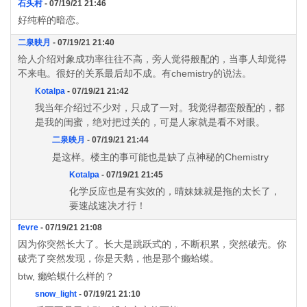
石头村
- 07/19/21 21:46
好纯粹的暗恋。
二泉映月
- 07/19/21 21:40
给人介绍对象成功率往往不高，旁人觉得般配的，当事人却觉得
不来电。很好的关系最后却不成。有chemistry的说法。
Kotalpa
- 07/19/21 21:42
我当年介绍过不少对，只成了一对。我觉得都蛮般配的，都
是我的闺蜜，绝对把过关的，可是人家就是看不对眼。
二泉映月
- 07/19/21 21:44
是这样。楼主的事可能也是缺了点神秘的Chemistry
Kotalpa
- 07/19/21 21:45
化学反应也是有实效的，晴妹妹就是拖的太长了，
要速战速决才行！
fevre
- 07/19/21 21:08
因为你突然长大了。长大是跳跃式的，不断积累，突然破壳。你
破壳了突然发现，你是天鹅，他是那个癞蛤蟆。
btw, 癞蛤蟆什么样的？
snow_light
- 07/19/21 21:10