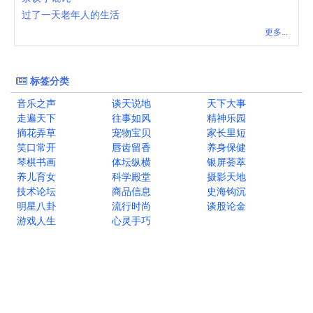
过了一天老年人的生活
更多...
标签分类
音乐之声
谈天说地
天下大事
走遍天下
往事如风
精神乐园
摘花弄草
宠物宝贝
家长里短
笑口常开
唇齿留香
养身保健
琴棋书画
体坛纵横
银屏荟萃
养儿育女
科学殿堂
摄影天地
技术论坛
商品信息
史海钩沉
明星八卦
流行时尚
谈股论金
游戏人生
心灵手巧