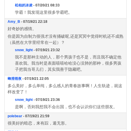
松柏的冰凌
- 07/20/21 08:33
学霸！我发现这里很多学霸吧。
Amy_B
- 07/19/21 22:18
好奇妙的感情。
你是因为自制力很强才没有捅破呢,还是冥冥中觉得时机还不成熟
（虽然在大学里经常在一起）？
snow_light
- 07/19/21 23:32
我不是那种主动的人，那个男孩子也不是，而且我不确定他
喜欢我。我当时是表面嘻嘻哈哈没心没肺的那种，很多男孩
子把我当哥儿们，其实我善于隐藏吧。
蜂滑雨夜
- 07/19/21 22:05
多么美好，多么单纯，多么感人的青春故事啊！人生轨迹，就这
样改变了！
snow_light
- 07/19/21 23:36
是啊，否则我想我不会出国，也不会认识你们这些朋友。
polebear
- 07/19/21 21:59
很美好的暗恋，来有踪，遁无形。