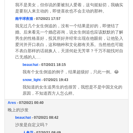
我不是美女，但你说的要被别人爱着，这句挺贴切，我确实
是要别人来主动的，即使喜欢也不会主动的那种。
南半球夜猫
- 07/20/21 17:57
我见过几个女生倒追的，没有一个结果是好的，即便结了
婚。后来看见一个婚恋咨询，说女生倒追也应该默默的了解
男生的性格喜好，投其所好并经常出现在他眼前，让他坠入
爱河并开口表白，这和物种和文化都有关系。当然他也可能
不表白那样的话就换人，天涯何处无芳草？千万不能找对自
己无感的人....
beauchat
- 07/20/21 18:15
我有个女生倒追的例子，结果超级好，只此一例。😂
snow_light
- 07/20/21 19:43
我知道的女生追男生的也很苦，我想是不是中国文化的
原因，不知道西方人怎么样。
Ares
- 07/20/21 00:40
晚上的沙发
beauchat
- 07/20/21 08:42
沙发是自定义吗？
人参花
- 07/20/21 08:49