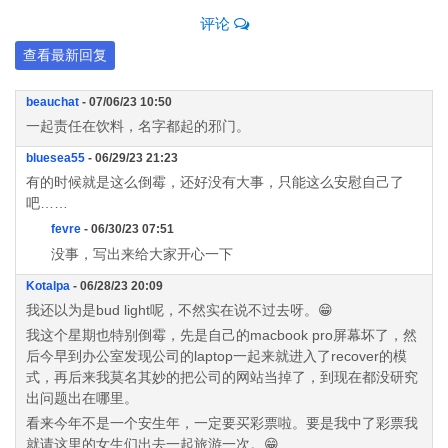
评论
查看最新回复
beauchat
- 07/06/23 10:50
一起责任在饮料，名字都起的邪门。
bluesea55
- 06/29/23 21:23
有的时候就是这么倒霉，还好没有大事，只能这么安慰自己了
吧……
fevre
- 06/30/23 07:51
没事，写出来给大家开心一下
Kotalpa
- 06/28/23 20:09
我还以为是bud light呢，不然实在说不过去呀。😁
我这个星期也特别倒霉，先是自己的macbook pro屏幕坏了，然
后今早到办公室发现公司的laptop一起来就进入了recover的模
式，再后来我莫名其妙的把公司的网站当掉了，到现在都没研究
出问题出在哪里。
看来今年不是一个安生年，一定要买彩票啦。要是我中了彩票我
就请这里的女生们出去一起旅游一次。😁