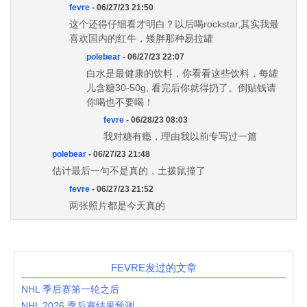
fevre
- 06/27/23 21:50
这个还得仔细看才明白？以后喝rockstar,其实我最
喜欢国内的红牛，矮胖那种易拉罐
polebear
- 06/27/23 22:07
白水是最健康的饮料，你看看这些饮料，每罐
儿含糖30-50g, 看完后你就得扔了。倒贴钱请
你喝也不要喝！
fevre
- 06/28/23 08:03
我对糖有瘾，理由我以前专写过一篇
polebear
- 06/27/23 21:48
估计最后一句不是真的，土拨鼠撞了
fevre
- 06/27/23 21:52
两张照片都是今天真的
FEVRE发过的文章
NHL 季后赛第一轮之后
NHL 2026 季后赛结果预测