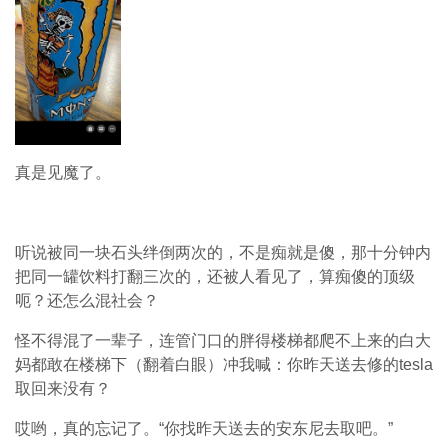
真是见魔了。
听说被同一块石头绊倒两次的，不是痴就是傻，那十分钟内
把同一罐饮料打翻三次的，还被人看见了，算痴傻的顶级
呃？还怎么混社会？
怪不得混了一辈子，连管门口的胖得楼梯都爬不上来的白大
妈都敢在楼梯下（翻着白眼）冲我喊：你昨天送去修的
tesla
取回来没有？
哎哟，真的忘记了。
“
你找昨天送去的安东尼去取吧。
”