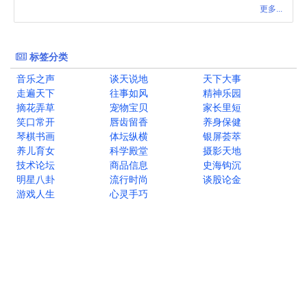
更多...
标签分类
音乐之声
谈天说地
天下大事
走遍天下
往事如风
精神乐园
摘花弄草
宠物宝贝
家长里短
笑口常开
唇齿留香
养身保健
琴棋书画
体坛纵横
银屏荟萃
养儿育女
科学殿堂
摄影天地
技术论坛
商品信息
史海钩沉
明星八卦
流行时尚
谈股论金
游戏人生
心灵手巧