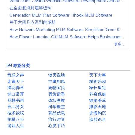
What Does Casino Website Software Development Actually Involve?
在全面复辟封建等级制
Generation MLM Plan Software | Ihook MLM Software
关于六四几点迟到的感想
How Network Marketing MLM Software Simplifies Direct Selling Operations
How Flower Looming Gift MLM Software Helps Businesses Streamline Gift-Based Network Marketing
更多...
标签分类
音乐之声
谈天说地
天下大事
走遍天下
往事如风
精神乐园
摘花弄草
宠物宝贝
家长里短
笑口常开
唇齿留香
养身保健
琴棋书画
体坛纵横
银屏荟萃
养儿育女
科学殿堂
摄影天地
技术论坛
商品信息
史海钩沉
明星八卦
流行时尚
谈股论金
游戏人生
心灵手巧