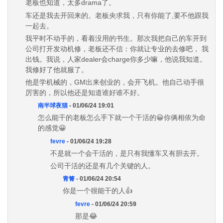
老板也知道，太多drama了。
车还是我去开回来的。老板央求我，只有你能了,要不他跟我
一起去。
我平时不动手的，看着没用的书生。那次我把自己的车开到
公司打开发动机修，老板还不信：你就让专业的去修吧， 我
出钱。我说，人家dealer会charge你多少嘛，他说我知道。
我修好了他就服了。
他是学机械的，GM出来创业的，会开飞机。他自己动手很
厉害的，所以他还是知道谁好谁不好。
南半球夜猫
- 01/06/24 19:01
怎么能干的老板怎么手下就一个干活的😀你俩相依为命
的感觉😀
fevre
- 01/06/24 19:28
不是就一个会干活的，是只有我懂车又有胆去开。
公司干活的还是有几个关键的人。
青箐
- 01/06/24 20:54
你是一个很能干的人👍
fevre
- 01/06/24 20:59
那是😂