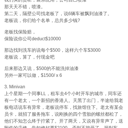
那天天不错，喷漆。
第二天，隔壁公司找老板了，说6辆车被飘到油漆了。
老板说，你们给个名单，总共多少钱?
老板找保险赔，
保险说你公司deduct$10000
那边找到洗车的说每个$500，这样六个车$3000
老板说，算了，付现金吧
后来那边又说，$500的不能洗掉油漆
另外一家可以做，$1500/ x 6
3. Minivan
上个星期一个同事LL，租车去4个小时开车的城市，同车还
有一个老太，一个新招的香港人。天黑了出门，半途给我老
板电话说车有异常，老板说停车，找旅馆住下。老太有某会
员卡，就招了服务拖车，说刚换的四个雪胎的螺丝都松了，
他们不知怎么终于拧紧了。开了两天，又说有异常声了，送
附件的店修，告知修好要$2100。否则不能开了，漏刹车