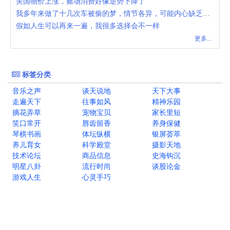
美国物价上涨，赌场消费好像逆势下降了
我多年来做了十几次车被偷的梦，情节各异，可能内心缺乏安全感
假如人生可以再来一遍，我很多选择会不一样
更多...
标签分类
音乐之声
谈天说地
天下大事
走遍天下
往事如风
精神乐园
摘花弄草
宠物宝贝
家长里短
笑口常开
唇齿留香
养身保健
琴棋书画
体坛纵横
银屏荟萃
养儿育女
科学殿堂
摄影天地
技术论坛
商品信息
史海钩沉
明星八卦
流行时尚
谈股论金
游戏人生
心灵手巧