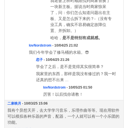
我老婆上班时顺路找到商家替换了
一块新主板。据说当时商家惊呆
了，问：你们怎么知道问题出在主
板、又是怎么拆下来的？-（没有专
业工具，确实不容易确定故障位
置、并拆卸。）
哈哈，
是不是特别有成就感。
lovNordstrom
- 10/04/25 21:02
我们今年学会了修马桶的水箱。😎
恋子
- 10/04/25 21:26
学会了之后，是不是觉得其实很简单？
我家里的东西，那样是我没有修过的？我一时
还真的想不出来 ...
lovNordstrom
- 10/05/25 01:50
厉害！以后找你请教！
二泉映月
- 10/03/25 15:06
我有个异想天开，去大学学习音乐，乐理作曲等等。现在用软件
可以模拟各种乐器的声音，配器，一个人就可以有一个小乐团的
功能。