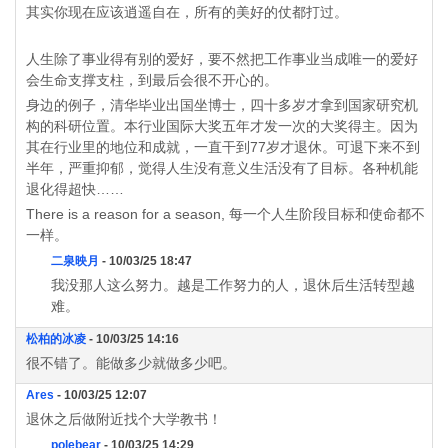
其实你现在应该逍遥自在，所有的美好的仗都打过。
人生除了事业得有别的爱好，要不然把工作事业当成唯一的爱好
会生命支撑支柱，到最后会很不开心的。
身边的例子，清华毕业出国坐博士，四十多岁才拿到国家研究机
构的科研位置。本行业国际大奖五年才发一次的大奖得主。因为
其在行业里的地位和成就，一直干到77岁才退休。可退下来不到
半年，严重抑郁，觉得人生没有意义生活没有了目标。各种机能
退化得超快……
There is a reason for a season, 每一个人生阶段目标和使命都不
一样。
二泉映月
- 10/03/25 18:47
我没那人这么努力。越是工作努力的人，退休后生活转型越
难。
松柏的冰凌
- 10/03/25 14:16
很不错了。能做多少就做多少吧。
Ares
- 10/03/25 12:07
退休之后做附近找个大学教书！
polebear
- 10/03/25 14:29