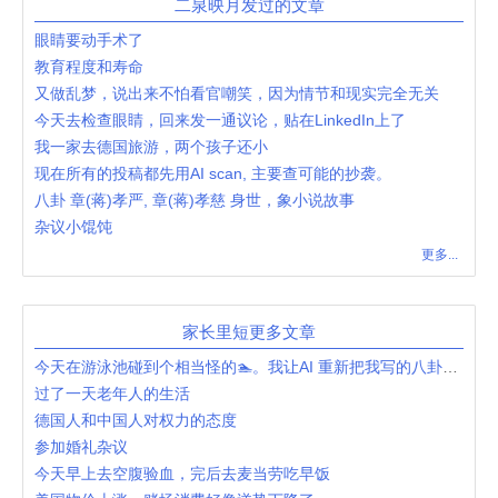
二泉映月发过的文章
眼睛要动手术了
教育程度和寿命
又做乱梦，说出来不怕看官嘲笑，因为情节和现实完全无关
今天去检查眼睛，回来发一通议论，贴在LinkedIn上了
我一家去德国旅游，两个孩子还小
现在所有的投稿都先用AI scan, 主要查可能的抄袭。
八卦 章(蒋)孝严, 章(蒋)孝慈 身世，象小说故事
杂议小馄饨
更多...
家长里短更多文章
今天在游泳池碰到个相当怪的🏊。我让AI 重新把我写的八卦了一下。
过了一天老年人的生活
德国人和中国人对权力的态度
参加婚礼杂议
今天早上去空腹验血，完后去麦当劳吃早饭