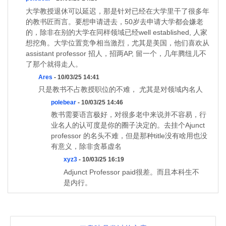
大学教授退休可以延迟，那是针对已经在大学里干了很多年
的教书匠而言。要想申请进去，50岁去申请大学都会嫌老
的，除非在别的大学在同样领域已经well established, 人家
想挖角。大学位置竞争相当激烈，尤其是美国，他们喜欢从
assistant professor 招人，招两AP, 留一个，几年腾纽儿不
了那个就得走人。
Ares
- 10/03/25 14:41
只是教书不占教授职位的不难， 尤其是对领域内名人
polebear
- 10/03/25 14:46
教书需要语言极好，对很多老中来说并不容易，行
业名人的认可度是你的圈子决定的。去挂个Ajunct
professor 的名头不难，但是那种title没有啥用也没
有意义，除非贪慕虚名
xyz3
- 10/03/25 16:19
Adjunct Professor paid很差。而且本科生不
是内行。