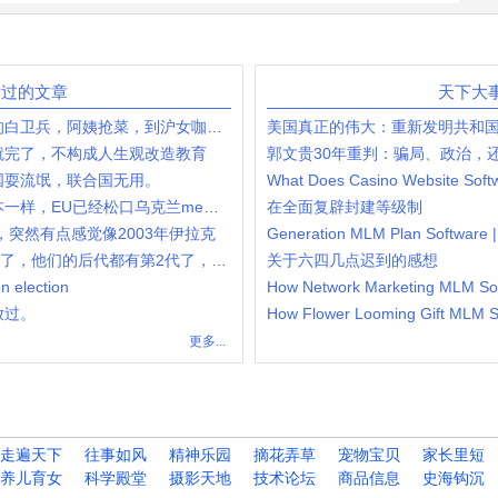
G发过的文章
天下大
从柯基犬被拍死，到操着上海口音的白卫兵，阿姨抢菜，到沪女咖啡一系列，
美国真正的伟大：重新发明共和
就完了，不构成人生观改造教育
郭文贵30年重判：骗局、政治，
国耍流氓，联合国无用。
最新乌克兰走向，局势和我预测基本一样，EU已经松口乌克兰membership了
在全面复辟封建等级制
感，突然有点感觉像2003年伊拉克
Generation MLM Plan Software 
其实8孩拐卖妇女的现象已经快40年了，他们的后代都有第2代了，他以前做truck driver的视频
关于六四几点迟到的感想
n election
放过。
更多...
走遍天下
往事如风
精神乐园
摘花弄草
宠物宝贝
家长里短
养儿育女
科学殿堂
摄影天地
技术论坛
商品信息
史海钩沉