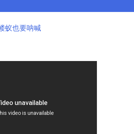
蝼蚁也要呐喊