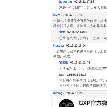
beauchat
- 02/15/22 17:35
就是一个词:绝望。这么多人都
fevre
- 02/15/22 12:10
一切的根源是那个万恶的政府，其他
种会找很多理由来搪塞。人心是自私
青箐
- 02/15/22 14:18
已经这么大的事情了，怎么一向
Kotalpa
- 02/15/22 11:14
一直在想，如果真是李莹的话，那真
是如此残酷。
猫老板
- 02/15/22 12:44
和李莹对比一下dna就这么难吗
kqq
- 02/15/22 15:15
丰县有个叫王圣强（现居北京）
王圣强迫于压力把微博都删除了
bjming
- 02/15/22 11:09