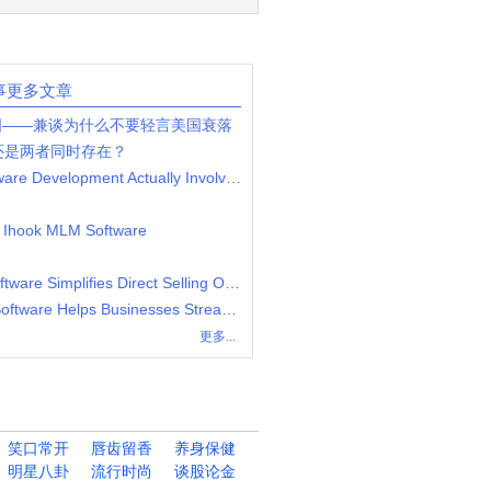
事更多文章
国——兼谈为什么不要轻言美国衰落
还是两者同时存在？
What Does Casino Website Software Development Actually Involve?
| Ihook MLM Software
How Network Marketing MLM Software Simplifies Direct Selling Operations
How Flower Looming Gift MLM Software Helps Businesses Streamline Gift-Based Network Marketing
更多...
笑口常开
唇齿留香
养身保健
明星八卦
流行时尚
谈股论金